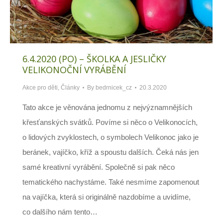
6.4.2020 (PO) – ŠKOLKA A JESLIČKY
VELIKONOČNÍ VYRÁBĚNÍ
Akce pro děti
,
Články
By
bedrnicek_cz
20.3.2020
Tato akce je věnována jednomu z nejvýznamnějších
křesťanských svátků. Povíme si něco o Velikonocích,
o lidových zvyklostech, o symbolech Velikonoc jako je
beránek, vajíčko, kříž a spoustu dalších. Čeká nás jen
samé kreativní vyrábění. Společně si pak něco
tematického nachystáme. Také nesmíme zapomenout
na vajíčka, která si originálně nazdobíme a uvidíme,
co dalšího nám tento…