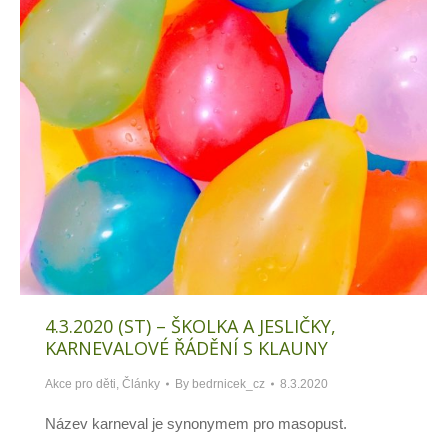
4.3.2020 (ST) – ŠKOLKA A JESLIČKY,
KARNEVALOVÉ ŘÁDĚNÍ S KLAUNY
Akce pro děti
,
Články
By
bedrnicek_cz
8.3.2020
Název karneval je synonymem pro masopust.