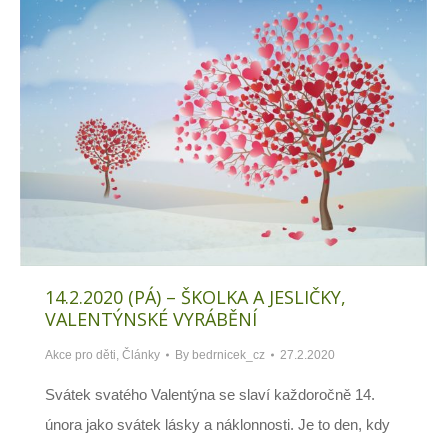
14.2.2020 (PÁ) – ŠKOLKA A JESLIČKY,
VALENTÝNSKÉ VYRÁBĚNÍ
Akce pro děti
,
Články
By
bedrnicek_cz
27.2.2020
Svátek svatého Valentýna se slaví každoročně 14.
února jako svátek lásky a náklonnosti. Je to den, kdy