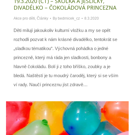
19.3.2020 (ČT) – ŠKOLKA A JESLIČKY,
DIVADÉLKO – ČOKOLÁDOVÁ PRINCEZNA
Akce pro děti
,
Články
By
bedrnicek_cz
8.3.2020
Děti milují jakoukoliv kulturní vložku a my se opět
rozhodli pozvat k nám krásné divadélko, tentokrát se
„sladkou tématikou“. Výchovná pohádka o jedné
princezně, který má ráda jen sladkosti, bonbony a
hlavně čokoládu. Bolí ji z toho bříško, zoubky a je
bledá. Naštěstí je tu moudrý čaroděj, který si se vším
ví rady. Naučí princeznu jíst zdravě…