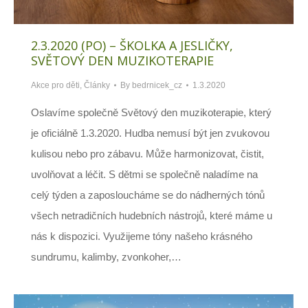
2.3.2020 (PO) – ŠKOLKA A JESLIČKY,
SVĚTOVÝ DEN MUZIKOTERAPIE
Akce pro děti
,
Články
By
bedrnicek_cz
1.3.2020
Oslavíme společně Světový den muzikoterapie, který
je oficiálně 1.3.2020. Hudba nemusí být jen zvukovou
kulisou nebo pro zábavu. Může harmonizovat, čistit,
uvolňovat a léčit. S dětmi se společně naladíme na
celý týden a zaposloucháme se do nádherných tónů
všech netradičních hudebních nástrojů, které máme u
nás k dispozici. Využijeme tóny našeho krásného
sundrumu, kalimby, zvonkoher,…