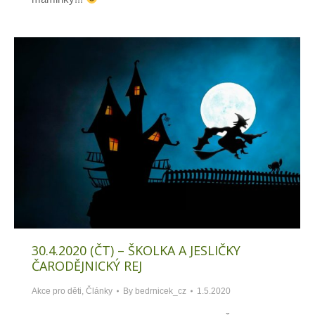
30.4.2020 (ČT) – ŠKOLKA A JESLIČKY
ČARODĚJNICKÝ REJ
Akce pro děti
,
Články
By
bedrnicek_cz
1.5.2020