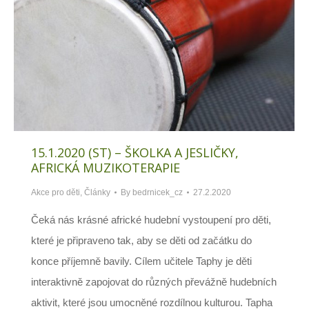
15.1.2020 (ST) – ŠKOLKA A JESLIČKY,
AFRICKÁ MUZIKOTERAPIE
Akce pro děti
,
Články
By
bedrnicek_cz
27.2.2020
Čeká nás krásné africké hudební vystoupení pro děti,
které je připraveno tak, aby se děti od začátku do
konce příjemně bavily. Cílem učitele Taphy je děti
interaktivně zapojovat do různých převážně hudebních
aktivit, které jsou umocněné rozdílnou kulturou. Tapha