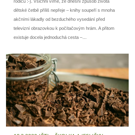
rodičů :-). Všichni víme, že dnešní způsob života
dětské četbě příliš nepřeje – knihy soupeří s mnoha
akčními lákadly od bezduchého vysedání před
televizní obrazovkou k počítačovým hrám. A přitom
existuje docela jednoduchá cesta –…