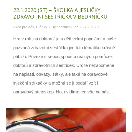
22.1.2020 (ST) – ŠKOLKA A JESLIČKY,
ZDRAVOTNÍ SESTŘIČKA V BEDRNÍČKU
Akce pro děti
,
Články
By
bedrnicek_cz
27.2.2020
Hra v roli „na doktora“ je u dětí velmi populární a naše
pozvaná zdravotní sestřička jim tuto tématiku krásně
přiblíží. Přiveze s sebou spoustu reálných pomůcek
doktorů a zdravotních sestřiček. Určitě nezapomene
na náplasti, obvazy, šátky, ale také na opravdové
injekční stříkačky a možná se jí podaří vzít i
opravdový stetoskop. No, uvidíme, co vše na nás…