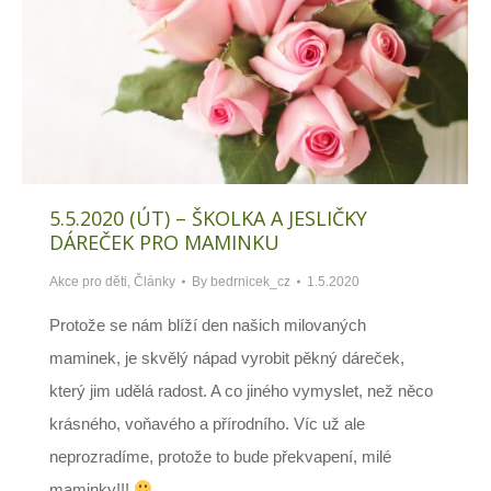
5.5.2020 (ÚT) – ŠKOLKA A JESLIČKY
DÁREČEK PRO MAMINKU
Akce pro děti
,
Články
By
bedrnicek_cz
1.5.2020
Protože se nám blíží den našich milovaných
maminek, je skvělý nápad vyrobit pěkný dáreček,
který jim udělá radost. A co jiného vymyslet, než něco
krásného, voňavého a přírodního. Víc už ale
neprozradíme, protože to bude překvapení, milé
maminky!!!