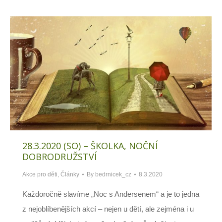
28.3.2020 (SO) – ŠKOLKA, NOČNÍ
DOBRODRUŽSTVÍ
Akce pro děti
,
Články
By
bedrnicek_cz
8.3.2020
Každoročně slavíme „Noc s Andersenem“ a je to jedna
z nejoblíbenějších akcí – nejen u dětí, ale zejména i u