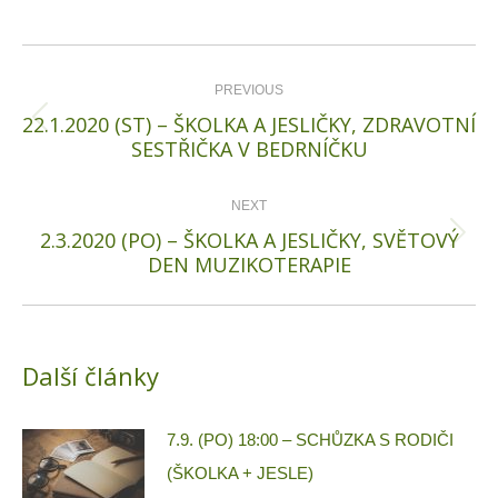
Post
navigation
PREVIOUS
22.1.2020 (ST) – ŠKOLKA A JESLIČKY, ZDRAVOTNÍ
Previous
SESTŘIČKA V BEDRNÍČKU
post:
NEXT
2.3.2020 (PO) – ŠKOLKA A JESLIČKY, SVĚTOVÝ
Next
DEN MUZIKOTERAPIE
post:
Další články
7.9. (PO) 18:00 – SCHŮZKA S RODIČI
(ŠKOLKA + JESLE)