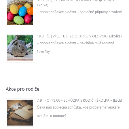
školka)
– dopolední akce s dětmi – společné přípravy a tvoření
…
19.3. (ČT) VÝLET DO ZOOPARKU V OLOVNICI (školka)
– dopolední akce s dětmi – návštěva milé rodinné
farmičky …
Akce pro rodiče
7.9. (PO) 18:00 – SCHŮZKA S RODIČI (ŠKOLKA + JESLE)
Čeká nás společná schůzka, kde probereme veškeré
aktuální a budoucí …