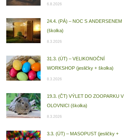
6.8.2026
24.4. (PÁ) – NOC S ANDERSENEM
(školka)
8.3.2026
31.3. (ÚT) – VELIKONOČNÍ
WORKSHOP (jesličky + školka)
8.3.2026
19.3. (ČT) VÝLET DO ZOOPARKU V
OLOVNICI (školka)
8.3.2026
3.3. (ÚT) – MASOPUST (jesličky +