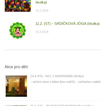
školka)
15.2.2026
11.2. (ST) – SRDÍČKOVÁ JÓGA (školka)
15.2.2026
Akce pro děti
24.4. (PÁ) – NOC S ANDERSENEM (školka)
– večerní akce s dětmi (bez rodičů) – začínáme v pátek
…
31.3. (ÚT) – VELIKONOČNÍ WORKSHOP (jesličky +