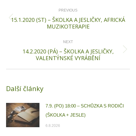
Post
navigation
PREVIOUS
15.1.2020 (ST) – ŠKOLKA A JESLIČKY, AFRICKÁ
Previous
MUZIKOTERAPIE
post:
NEXT
14.2.2020 (PÁ) – ŠKOLKA A JESLIČKY,
Next
VALENTÝNSKÉ VYRÁBĚNÍ
post:
Další články
7.9. (PO) 18:00 – SCHŮZKA S RODIČI
(ŠKOLKA + JESLE)
6.8.2026