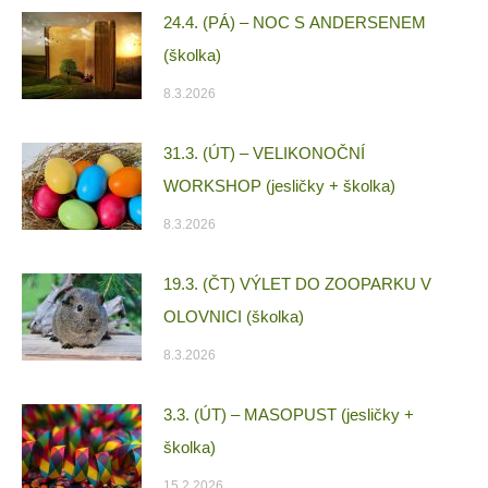
24.4. (PÁ) – NOC S ANDERSENEM
(školka)
8.3.2026
31.3. (ÚT) – VELIKONOČNÍ
WORKSHOP (jesličky + školka)
8.3.2026
19.3. (ČT) VÝLET DO ZOOPARKU V
OLOVNICI (školka)
8.3.2026
3.3. (ÚT) – MASOPUST (jesličky +
školka)
15.2.2026