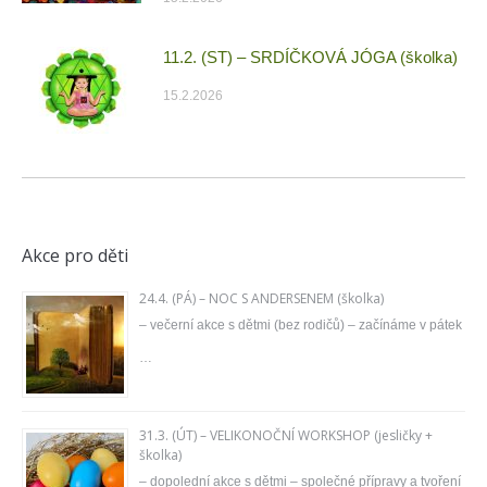
11.2. (ST) – SRDÍČKOVÁ JÓGA (školka)
15.2.2026
Akce pro děti
24.4. (PÁ) – NOC S ANDERSENEM (školka)
– večerní akce s dětmi (bez rodičů) – začínáme v pátek
…
31.3. (ÚT) – VELIKONOČNÍ WORKSHOP (jesličky +
školka)
– dopolední akce s dětmi – společné přípravy a tvoření