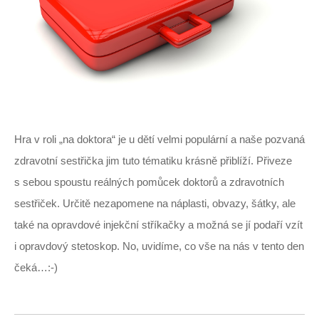
Hra v roli „na doktora“ je u dětí velmi populární a naše pozvaná
zdravotní sestřička jim tuto tématiku krásně přiblíží. Přiveze
s sebou spoustu reálných pomůcek doktorů a zdravotních
sestřiček. Určitě nezapomene na náplasti, obvazy, šátky, ale
také na opravdové injekční stříkačky a možná se jí podaří vzít
i opravdový stetoskop. No, uvidíme, co vše na nás v tento den
čeká…:-)