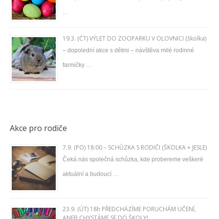
…
19.3. (ČT) VÝLET DO ZOOPARKU V OLOVNICI (školka)
– dopolední akce s dětmi – návštěva milé rodinné
farmičky …
Akce pro rodiče
7.9. (PO) 18:00 – SCHŮZKA S RODIČI (ŠKOLKA + JESLE)
Čeká nás společná schůzka, kde probereme veškeré
aktuální a budoucí …
23.9. (ÚT) 18h PŘEDCHÁZÍME PORUCHÁM UČENÍ,
ANEB CHYSTÁME SE DO ŠKOLY!