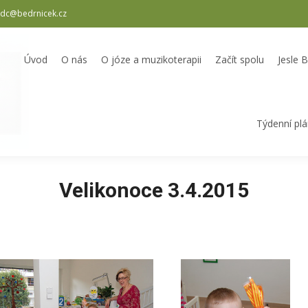
dc@bedrnicek.cz
oterapii
Začít spolu
Jesle Bedrníček
Školka Bedrníček
Odpole
Úvod
O nás
O józe a muzikoterapii
Začít spolu
Jesle 
Týdenní pl
Velikonoce 3.4.2015