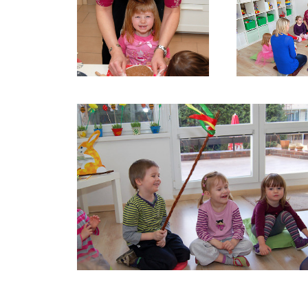
VYPR
PEČENÍ-
VELIK
PERNÍČKŮ8
ŘÍKÁ
VYPRÁVĚNÍ-O-VELIKONOCÍCH,–
ŘÍKÁNÍ-KOLEDY3