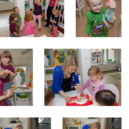
HLEDÁNÍ-
HLEDÁNÍ-ODMĚN-
ODMĚN-OD-
OD-ZAJÍČKA2
ZAJÍČKA3
DMĚN-OD-
PEČENÍ-PERNÍČKŮ
KA5