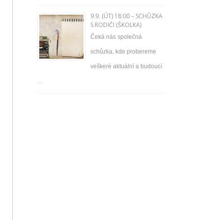
9.9. (ÚT) 18:00 – SCHŮZKA
S RODIČI (ŠKOLKA)
Čeká nás společná
schůzka, kde probereme
veškeré aktuální a budoucí
…