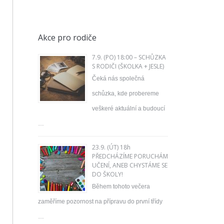
Akce pro rodiče
7.9. (PO) 18:00 – SCHŮZKA
S RODIČI (ŠKOLKA + JESLE)
Čeká nás společná
schůzka, kde probereme
veškeré aktuální a budoucí
…
23.9. (ÚT) 18h
PŘEDCHÁZÍME PORUCHÁM
UČENÍ, ANEB CHYSTÁME SE
DO ŠKOLY!
Během tohoto večera
zaměříme pozornost na přípravu do první třídy
…