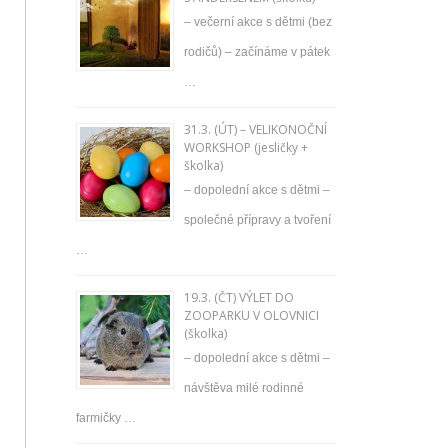
– večerní akce s dětmi (bez
rodičů) – začínáme v pátek
…
31.3. (ÚT) – VELIKONOČNÍ
WORKSHOP (jesličky +
školka)
– dopolední akce s dětmi –
společné přípravy a tvoření
…
19.3. (ČT) VÝLET DO
ZOOPARKU V OLOVNICI
(školka)
– dopolední akce s dětmi –
návštěva milé rodinné
farmičky …