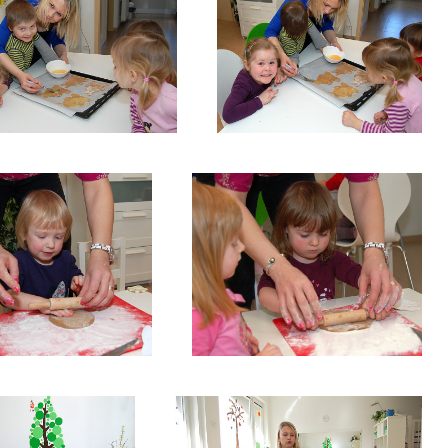
PEČENÍ-
ČENÍ-PERNÍČKŮ3
PERNÍČKŮ4
NÍ-PERNÍČKŮ6
PEČENÍ-PERNÍČKŮ7