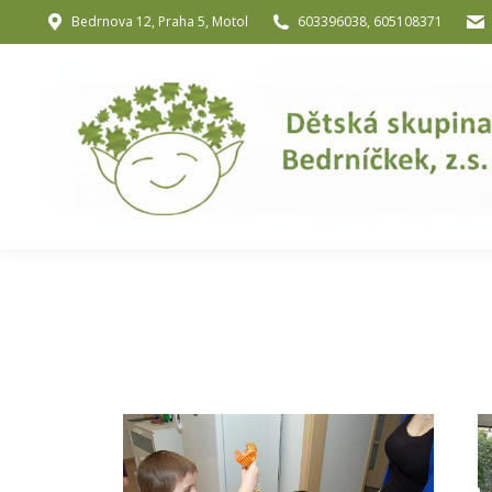
Bedrnova 12, Praha 5, Motol
603396038, 605108371
Úvod
O nás
O józe a muzik