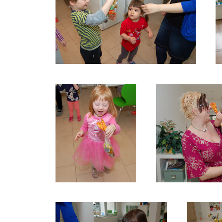
HLEDÁNÍ-ODMĚN-OD-
ZAJÍČKA
HLEDÁNÍ-
HLEDÁNÍ-O
ODMĚN-OD-
ZAJÍČ
ZAJÍČKA4