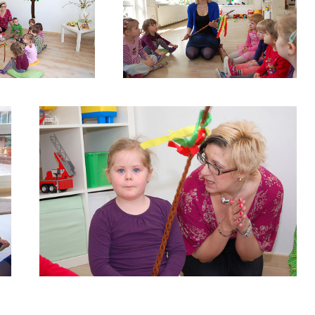
ÁVĚNÍ-O-
VYPRÁVĚNÍ-O-
ONOCÍCH,–
VELIKONOCÍCH,–
NÍ-KOLEDY
ŘÍKÁNÍ-KOLEDY2
VYPRÁVĚNÍ-O-VELIKONOCÍCH,–
ŘÍKÁNÍ-KOLEDY4