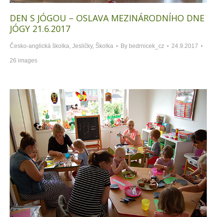
DEN S JÓGOU – OSLAVA MEZINÁRODNÍHO DNE
JÓGY 21.6.2017
Česko-anglická školka
,
Jesličky
,
Školka
By
bedrnicek_cz
24.9.2017
26 images