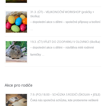
31.3. (ÚT) – VELIKONOČNÍ WORKSHOP (jesličky +
školka)
– dopolední akce s dětmi – společné přípravy a tvoření
…
19.3. (ČT) VÝLET DO ZOOPARKU V OLOVNICI (školka)
– dopolední akce s dětmi – návštěva milé rodinné
farmičky …
Akce pro rodiče
7.9. (PO) 18:00 – SCHŮZKA S RODIČI (ŠKOLKA + JESLE)
Čeká nás společná schůzka, kde probereme veškeré