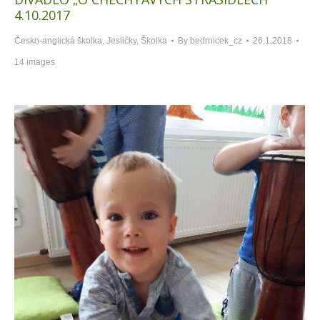
4.10.2017
Česko-anglická školka
,
Jesličky
,
Školka
By
bedrnicek_cz
26.1.2018
14 images