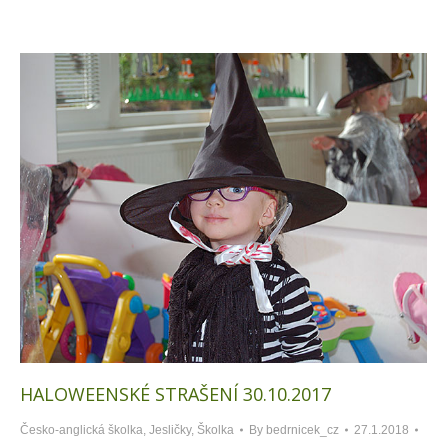
HALOWEENSKÉ STRAŠENÍ 30.10.2017
Česko-anglická školka
,
Jesličky
,
Školka
By
bedrnicek_cz
27.1.2018