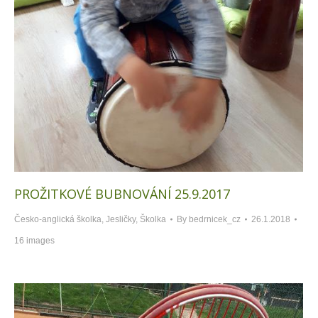
PROŽITKOVÉ BUBNOVÁNÍ 25.9.2017
Česko-anglická školka
,
Jesličky
,
Školka
By
bedrnicek_cz
26.1.2018
16 images