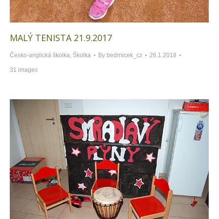
MALÝ TENISTA 21.9.2017
Česko-anglická školka
,
Školka
By
bedrnicek_cz
26.1.2018
31 images