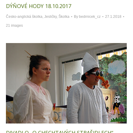
DÝŇOVÉ HODY 18.10.2017
Česko-anglická školka
,
Jesličky
,
Školka
By
bedrnicek_cz
27.1.2018
21 images
DIVADLO „O CHECHTAVÝCH STRAŠIDLECH“