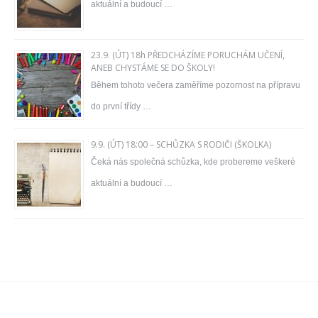
aktuální a budoucí …
23.9. (ÚT) 18h PŘEDCHÁZÍME PORUCHÁM UČENÍ,
ANEB CHYSTÁME SE DO ŠKOLY!
Během tohoto večera zaměříme pozornost na přípravu
do první třídy …
9.9. (ÚT) 18:00 – SCHŮZKA S RODIČI (ŠKOLKA)
Čeká nás společná schůzka, kde probereme veškeré
aktuální a budoucí …