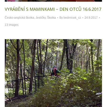
VYRÁBĚNÍ S MAMINKAMI – DEN OTCŮ 16.6.2017
Česko-anglická školka
,
Jesličky
,
Školka
By
bedrnicek_cz
24.9.2017
13 images