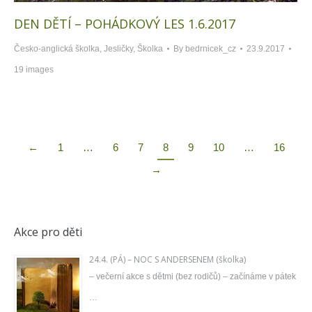
DEN DĚTÍ – POHÁDKOVÝ LES 1.6.2017
Česko-anglická školka
,
Jesličky
,
Školka
By
bedrnicek_cz
23.9.2017
19 images
←
1
…
6
7
8
9
10
…
16
→
Akce pro děti
24.4. (PÁ) – NOC S ANDERSENEM (školka)
– večerní akce s dětmi (bez rodičů) – začínáme v pátek
…