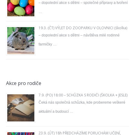
– dopolední akce s dětmi – společné přípravy a tvoření
…
19.3. (ČT) VÝLET DO ZOOPARKU V OLOVNICI (školka)
– dopolední akce s dětmi – návštěva milé rodinné
farmičky …
Akce pro rodiče
7.9. (PO) 18:00 – SCHŮZKA S RODIČI (ŠKOLKA + JESLE)
Čeká nás společná schůzka, kde probereme veškeré
aktuální a budoucí …
23.9. (ÚT) 18h PŘEDCHÁZÍME PORUCHÁM UČENÍ,