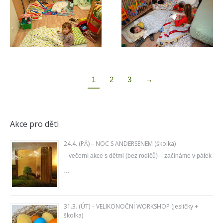
1
2
3
→
Akce pro děti
24.4. (PÁ) – NOC S ANDERSENEM (školka)
– večerní akce s dětmi (bez rodičů) – začínáme v pátek
…
31.3. (ÚT) – VELIKONOČNÍ WORKSHOP (jesličky +
školka)