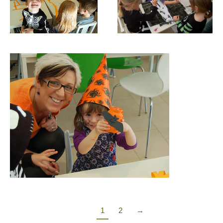
1
2
→