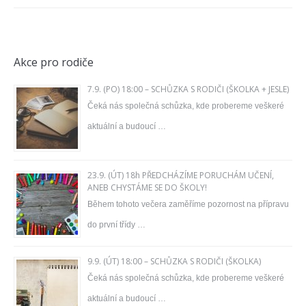
Akce pro rodiče
7.9. (PO) 18:00 – SCHŮZKA S RODIČI (ŠKOLKA + JESLE)
Čeká nás společná schůzka, kde probereme veškeré
aktuální a budoucí …
23.9. (ÚT) 18h PŘEDCHÁZÍME PORUCHÁM UČENÍ,
ANEB CHYSTÁME SE DO ŠKOLY!
Během tohoto večera zaměříme pozornost na přípravu
do první třídy …
9.9. (ÚT) 18:00 – SCHŮZKA S RODIČI (ŠKOLKA)
Čeká nás společná schůzka, kde probereme veškeré
aktuální a budoucí …