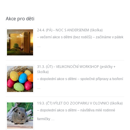
Akce pro děti
24.4. (PÁ) – NOC S ANDERSENEM (školka)
– večerní akce s dětmi (bez rodičů) – začínáme v pátek
…
31.3. (ÚT) – VELIKONOČNÍ WORKSHOP (jesličky +
školka)
– dopolední akce s dětmi – společné přípravy a tvoření
…
19.3. (ČT) VÝLET DO ZOOPARKU V OLOVNICI (školka)
– dopolední akce s dětmi – návštěva milé rodinné
farmičky …