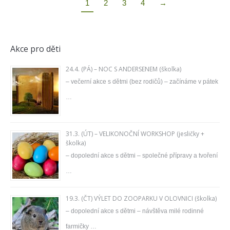
1
2
3
4
→
Akce pro děti
24.4. (PÁ) – NOC S ANDERSENEM (školka)
– večerní akce s dětmi (bez rodičů) – začínáme v pátek
…
31.3. (ÚT) – VELIKONOČNÍ WORKSHOP (jesličky +
školka)
– dopolední akce s dětmi – společné přípravy a tvoření
…
19.3. (ČT) VÝLET DO ZOOPARKU V OLOVNICI (školka)
– dopolední akce s dětmi – návštěva milé rodinné
farmičky …