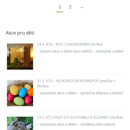
1
2
→
Akce pro děti
24.4. (PÁ) – NOC S ANDERSENEM (školka)
– večerní akce s dětmi (bez rodičů) – začínáme v pátek
…
31.3. (ÚT) – VELIKONOČNÍ WORKSHOP (jesličky +
školka)
– dopolední akce s dětmi – společné přípravy a tvoření
…
19.3. (ČT) VÝLET DO ZOOPARKU V OLOVNICI (školka)
– dopolední akce s dětmi – návštěva milé rodinné