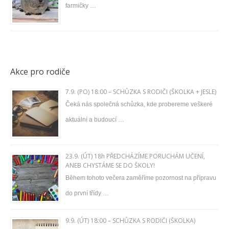
farmičky …
Akce pro rodiče
7.9. (PO) 18:00 – SCHŮZKA S RODIČI (ŠKOLKA + JESLE)
Čeká nás společná schůzka, kde probereme veškeré
aktuální a budoucí …
23.9. (ÚT) 18h PŘEDCHÁZÍME PORUCHÁM UČENÍ,
ANEB CHYSTÁME SE DO ŠKOLY!
Během tohoto večera zaměříme pozornost na přípravu
do první třídy …
9.9. (ÚT) 18:00 – SCHŮZKA S RODIČI (ŠKOLKA)