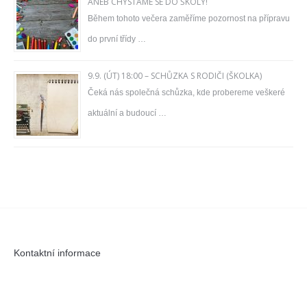
ANEB CHYSTÁME SE DO ŠKOLY!
Během tohoto večera zaměříme pozornost na přípravu
do první třídy …
9.9. (ÚT) 18:00 – SCHŮZKA S RODIČI (ŠKOLKA)
Čeká nás společná schůzka, kde probereme veškeré
aktuální a budoucí …
Kontaktní informace