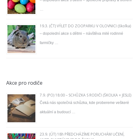
– dopolední akce s dětmi – společné přípravy a tvoření
…
19.3. (ČT) VÝLET DO ZOOPARKU V OLOVNICI (školka)
– dopolední akce s dětmi – návštěva milé rodinné
farmičky …
Akce pro rodiče
7.9. (PO) 18:00 – SCHŮZKA S RODIČI (ŠKOLKA + JESLE)
Čeká nás společná schůzka, kde probereme veškeré
aktuální a budoucí …
23.9. (ÚT) 18h PŘEDCHÁZÍME PORUCHÁM UČENÍ,