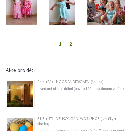
1
2
→
Akce pro děti
24.4. (PÁ) – NOC S ANDERSENEM (školka)
– večerní akce s dětmi (bez rodičů) – začínáme v pátek
…
31.3. (ÚT) – VELIKONOČNÍ WORKSHOP (jesličky +
školka)