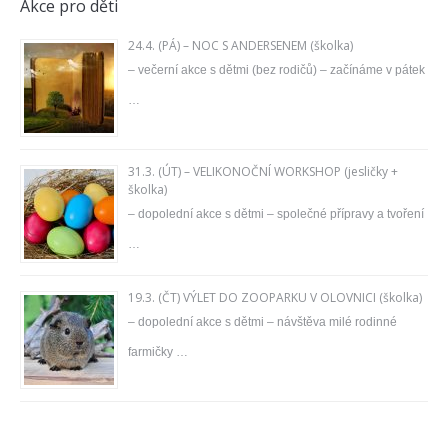
Akce pro děti
24.4. (PÁ) – NOC S ANDERSENEM (školka)
– večerní akce s dětmi (bez rodičů) – začínáme v pátek
…
31.3. (ÚT) – VELIKONOČNÍ WORKSHOP (jesličky +
školka)
– dopolední akce s dětmi – společné přípravy a tvoření
…
19.3. (ČT) VÝLET DO ZOOPARKU V OLOVNICI (školka)
– dopolední akce s dětmi – návštěva milé rodinné
farmičky …