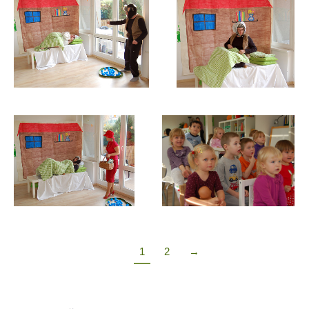
1
2
→