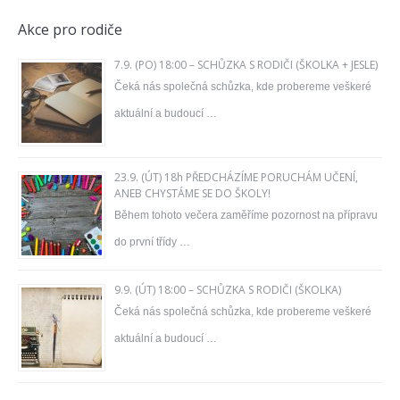
Akce pro rodiče
7.9. (PO) 18:00 – SCHŮZKA S RODIČI (ŠKOLKA + JESLE)
Čeká nás společná schůzka, kde probereme veškeré
aktuální a budoucí …
23.9. (ÚT) 18h PŘEDCHÁZÍME PORUCHÁM UČENÍ,
ANEB CHYSTÁME SE DO ŠKOLY!
Během tohoto večera zaměříme pozornost na přípravu
do první třídy …
9.9. (ÚT) 18:00 – SCHŮZKA S RODIČI (ŠKOLKA)
Čeká nás společná schůzka, kde probereme veškeré
aktuální a budoucí …