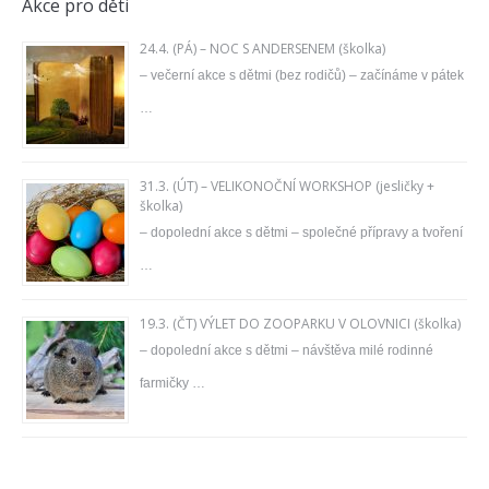
Akce pro děti
24.4. (PÁ) – NOC S ANDERSENEM (školka)
– večerní akce s dětmi (bez rodičů) – začínáme v pátek
…
31.3. (ÚT) – VELIKONOČNÍ WORKSHOP (jesličky +
školka)
– dopolední akce s dětmi – společné přípravy a tvoření
…
19.3. (ČT) VÝLET DO ZOOPARKU V OLOVNICI (školka)
– dopolední akce s dětmi – návštěva milé rodinné
farmičky …