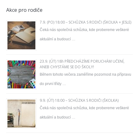
Akce pro rodiče
7.9. (PO) 18:00 – SCHŮZKA S RODIČI (ŠKOLKA + JESLE)
Čeká nás společná schůzka, kde probereme veškeré
aktuální a budoucí …
23.9. (ÚT) 18h PŘEDCHÁZÍME PORUCHÁM UČENÍ,
ANEB CHYSTÁME SE DO ŠKOLY!
Během tohoto večera zaměříme pozornost na přípravu
do první třídy …
9.9. (ÚT) 18:00 – SCHŮZKA S RODIČI (ŠKOLKA)
Čeká nás společná schůzka, kde probereme veškeré
aktuální a budoucí …