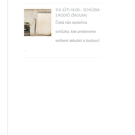
9.9. (ÚT) 18:00 – SCHŮZKA
S RODIČI (ŠKOLKA)
Čeká nás společná
schůzka, kde probereme
veškeré aktuální a budoucí
…