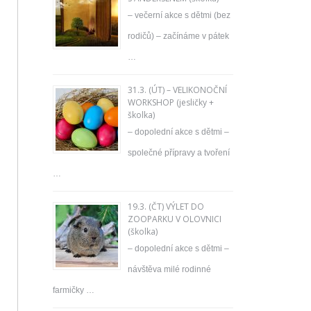
– večerní akce s dětmi (bez
rodičů) – začínáme v pátek
…
31.3. (ÚT) – VELIKONOČNÍ
WORKSHOP (jesličky +
školka)
– dopolední akce s dětmi –
společné přípravy a tvoření
…
19.3. (ČT) VÝLET DO
ZOOPARKU V OLOVNICI
(školka)
– dopolední akce s dětmi –
návštěva milé rodinné
farmičky …