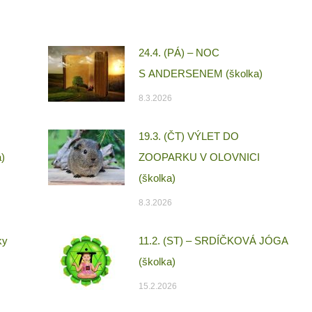
24.4. (PÁ) – NOC
S ANDERSENEM (školka)
8.3.2026
19.3. (ČT) VÝLET DO
)
ZOOPARKU V OLOVNICI
(školka)
8.3.2026
ky
11.2. (ST) – SRDÍČKOVÁ JÓGA
(školka)
15.2.2026