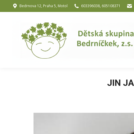
Bedrnova 12, Praha 5, Motol
603396038, 605108371
Úvod
O nás
O józe a muzik
JIN JA