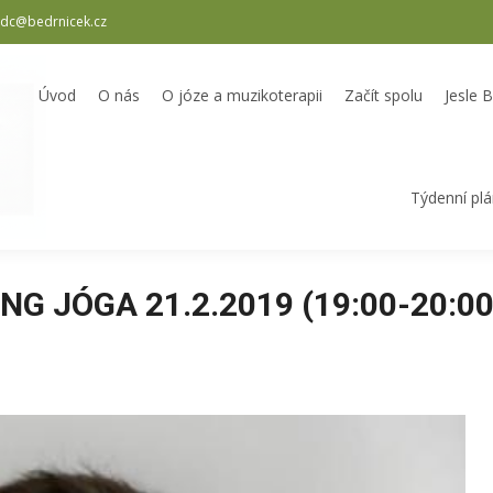
dc@bedrnicek.cz
oterapii
Začít spolu
Jesle Bedrníček
Školka Bedrníček
Odpole
Úvod
O nás
O józe a muzikoterapii
Začít spolu
Jesle 
Týdenní pl
NG JÓGA 21.2.2019 (19:00-20:00