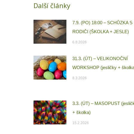
Další články
7.9. (PO) 18:00 – SCHŮZKA S
RODIČI (ŠKOLKA + JESLE)
6.8.2026
31.3. (ÚT) – VELIKONOČNÍ
WORKSHOP (jesličky + školka
8.3.2026
3.3. (ÚT) – MASOPUST (jeslič
+ školka)
15.2.2026