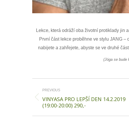
Lekce, která odráží oba životní protiklady jin 
První část lekce proběhne ve stylu JANG – d
nabijete a zahřejete, abyste se ve druhé části
(Jóga se bude k
Post
navigation
PREVIOUS
VINYASA PRO LEPŠÍ DEN 14.2.2019
Previous
(19:00-20:00) 290,-
post: