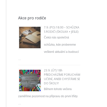
Akce pro rodiče
7.9. (PO) 18:00 – SCHŮZKA
S RODIČI (ŠKOLKA + JESLE)
Čeká nás společná
schůzka, kde probereme
veškeré aktuální a budoucí
…
23.9. (ÚT) 18h
PŘEDCHÁZÍME PORUCHÁM
UČENÍ, ANEB CHYSTÁME SE
DO ŠKOLY!
Během tohoto večera
zaměříme pozornost na přípravu do první třídy
…