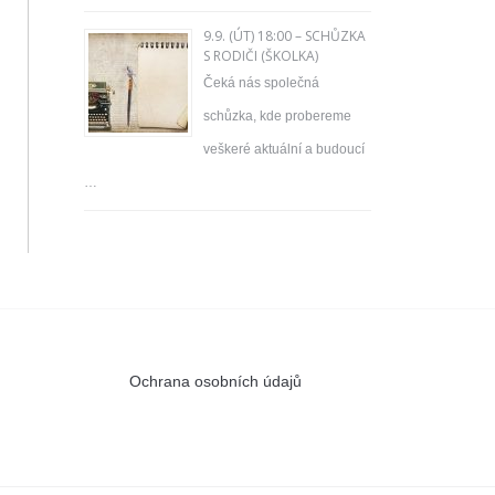
9.9. (ÚT) 18:00 – SCHŮZKA
S RODIČI (ŠKOLKA)
Čeká nás společná
schůzka, kde probereme
veškeré aktuální a budoucí
…
Ochrana osobních údajů