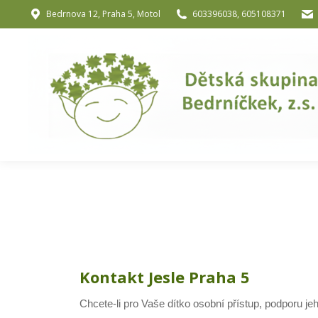
Bedrnova 12, Praha 5, Motol
603396038, 605108371
Úvod
O nás
O józe a muzik
Kontakt Jesle Praha 5
Chcete-li pro Vaše dítko osobní přístup, podporu j