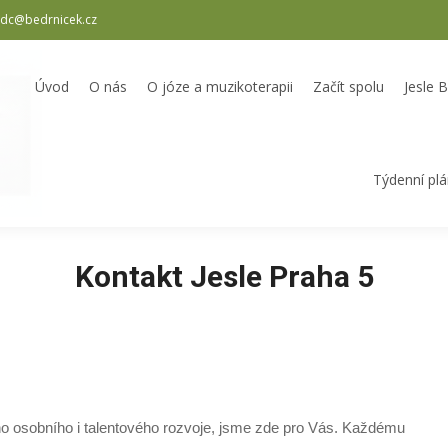
dc@bedrnicek.cz
oterapii
Začít spolu
Jesle Bedrníček
Školka Bedrníček
Odpole
Úvod
O nás
O józe a muzikoterapii
Začít spolu
Jesle 
Týdenní pl
Kontakt Jesle Praha 5
eho osobního i talentového rozvoje, jsme zde pro Vás. Každému