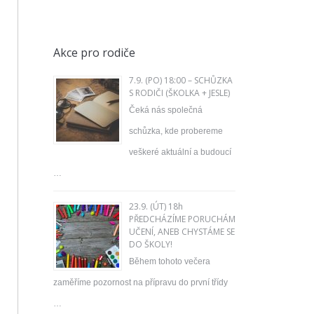
Akce pro rodiče
7.9. (PO) 18:00 – SCHŮZKA
S RODIČI (ŠKOLKA + JESLE)
Čeká nás společná
schůzka, kde probereme
veškeré aktuální a budoucí
…
23.9. (ÚT) 18h
PŘEDCHÁZÍME PORUCHÁM
UČENÍ, ANEB CHYSTÁME SE
DO ŠKOLY!
Během tohoto večera
zaměříme pozornost na přípravu do první třídy
…