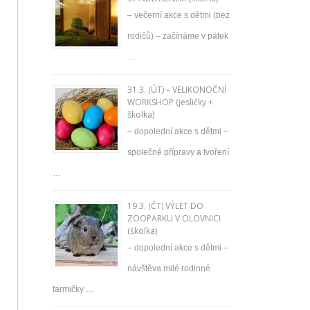
– večerní akce s dětmi (bez
rodičů) – začínáme v pátek
…
31.3. (ÚT) – VELIKONOČNÍ
WORKSHOP (jesličky +
školka)
– dopolední akce s dětmi –
společné přípravy a tvoření
…
19.3. (ČT) VÝLET DO
ZOOPARKU V OLOVNICI
(školka)
– dopolední akce s dětmi –
návštěva milé rodinné
farmičky …