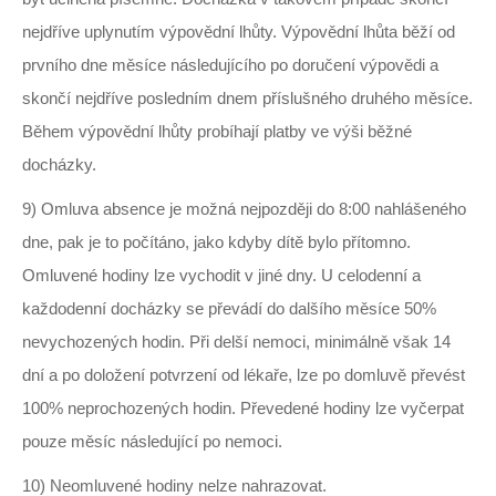
nejdříve uplynutím výpovědní lhůty. Výpovědní lhůta běží od
prvního dne měsíce následujícího po doručení výpovědi a
skončí nejdříve posledním dnem příslušného druhého měsíce.
Během výpovědní lhůty probíhají platby ve výši běžné
docházky.
9) Omluva absence je možná nejpozději do 8:00 nahlášeného
dne, pak je to počítáno, jako kdyby dítě bylo přítomno.
Omluvené hodiny lze vychodit v jiné dny. U celodenní a
každodenní docházky se převádí do dalšího měsíce 50%
nevychozených hodin. Při delší nemoci, minimálně však 14
dní a po doložení potvrzení od lékaře, lze po domluvě převést
100% neprochozených hodin. Převedené hodiny lze vyčerpat
pouze měsíc následující po nemoci.
10) Neomluvené hodiny nelze nahrazovat.