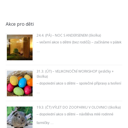
Akce pro děti
24.4. (PÁ) – NOC S ANDERSENEM (školka)
– večerní akce s dětmi (bez rodičů) – začínáme v pátek
…
31.3. (ÚT) – VELIKONOČNÍ WORKSHOP (jesličky +
školka)
– dopolední akce s dětmi – společné přípravy a tvoření
…
19.3. (ČT) VÝLET DO ZOOPARKU V OLOVNICI (školka)
– dopolední akce s dětmi – návštěva milé rodinné
farmičky …