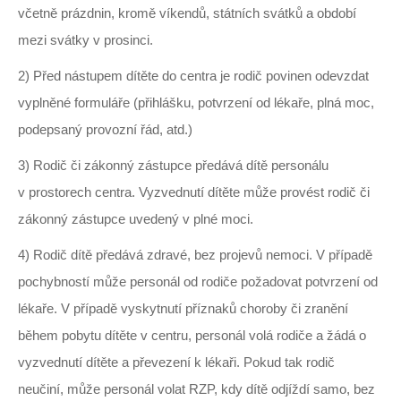
včetně prázdnin, kromě víkendů, státních svátků a období
mezi svátky v prosinci.
2) Před nástupem dítěte do centra je rodič povinen odevzdat
vyplněné formuláře (přihlášku, potvrzení od lékaře, plná moc,
podepsaný provozní řád, atd.)
3) Rodič či zákonný zástupce předává dítě personálu
v prostorech centra. Vyzvednutí dítěte může provést rodič či
zákonný zástupce uvedený v plné moci.
4) Rodič dítě předává zdravé, bez projevů nemoci. V případě
pochybností může personál od rodiče požadovat potvrzení od
lékaře. V případě vyskytnutí příznaků choroby či zranění
během pobytu dítěte v centru, personál volá rodiče a žádá o
vyzvednutí dítěte a převezení k lékaři. Pokud tak rodič
neučiní, může personál volat RZP, kdy dítě odjíždí samo, bez