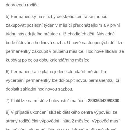
doprovodu rodiče.
5) Permanentky na služby dětského centra se mohou
zakupovat poslední týden v měsíci předcházejícím a v první
týdnu následujícího měsíce u již chodících dětí. Následně
bude účtována hodinová sazba. U nově nastoupených dětí lze
permanentky zakoupit v průběhu měsíce. Hodinové hlídání lze
kupovat po celou dobu kalendářního měsíce.
6) Permanentka je platná jeden kalendářní měsíc. Po
vyčerpání permanentky lze dokoupit novou permanentku, či
doplatit základní hodinovou sazbou.
7) Platit lze na místě v hotovosti či na účet:
289364429/0300
8) V případě ukončení služeb dětského centra výpovědí ze
strany rodičů činí výpovědní lhůta 2 měsíce. Výpověď musí
být učiněna písemně. Docházka v takovém případě skončí