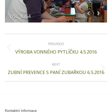
DSC_9264
Album
navigation
PREVIOUS
Previous
VÝROBA VONNÉHO PYTLÍČKU 4.5.2016
album:
NEXT
Next
ZUBNÍ PREVENCE S PANÍ ZUBAŘKOU 6.5.2016
album:
Kontaktní informace