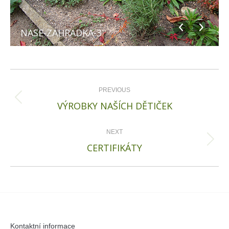
NASE-ZAHRADKA-3
Album
navigation
PREVIOUS
Previous
VÝROBKY NAŠÍCH DĚTIČEK
album:
NEXT
Next
CERTIFIKÁTY
album:
Kontaktní informace