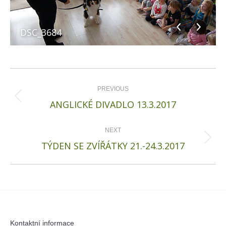
DSC_3684
Album
navigation
PREVIOUS
Previous
ANGLICKÉ DIVADLO 13.3.2017
album:
NEXT
Next
TÝDEN SE ZVÍŘÁTKY 21.-24.3.2017
album:
Kontaktní informace