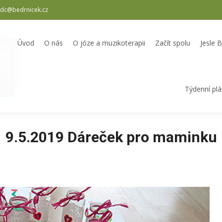
dc@bedrnicek.cz
oterapii
Začít spolu
Jesle Bedrníček
Školka Bedrníček
Odpole
Úvod
O nás
O józe a muzikoterapii
Začít spolu
Jesle 
Týdenní pl
9.5.2019 Dáreček pro maminku