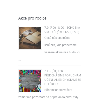
Akce pro rodiče
7.9. (PO) 18:00 – SCHŮZKA
S RODIČI (ŠKOLKA + JESLE)
Čeká nás společná
schůzka, kde probereme
veškeré aktuální a budoucí
…
23.9. (ÚT) 18h
PŘEDCHÁZÍME PORUCHÁM
UČENÍ, ANEB CHYSTÁME SE
DO ŠKOLY!
Během tohoto večera
zaměříme pozornost na přípravu do první třídy
…