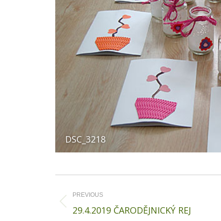
DSC_3218
Album
navigation
PREVIOUS
Previous
29.4.2019 ČARODĚJNICKÝ REJ