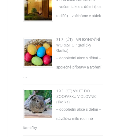
– večerní akce s dětmi (bez
rodičů) – začínáme v pátek
…
31.3. (ÚT) – VELIKONOČNÍ
WORKSHOP (jesličky +
školka)
– dopolední akce s dětmi –
společné přípravy a tvoření
…
DSC_3128
19.3. (ČT) VÝLET DO
ZOOPARKU V OLOVNICI
(školka)
– dopolední akce s dětmi –
návštěva milé rodinné
farmičky …