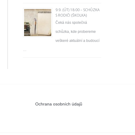
9.9. (ÚT) 18:00 – SCHŮZKA
S RODIČI (ŠKOLKA)
Čeká nás společná
schůzka, kde probereme
veškeré aktuální a budoucí
…
Ochrana osobních údajů