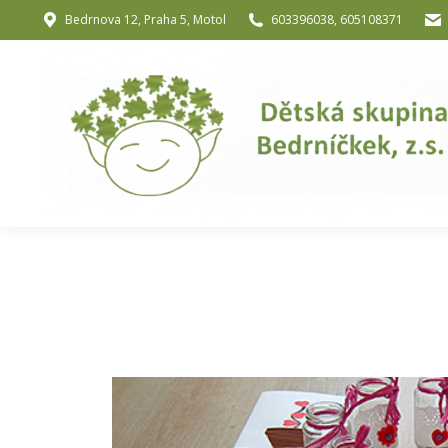
Bedrnova 12, Praha 5, Motol
603396038, 605108371
Úvod
O nás
O józe a muzik