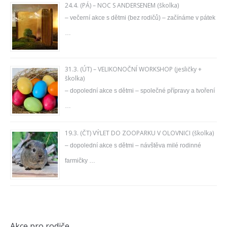
24.4. (PÁ) – NOC S ANDERSENEM (školka)
– večerní akce s dětmi (bez rodičů) – začínáme v pátek
…
31.3. (ÚT) – VELIKONOČNÍ WORKSHOP (jesličky +
školka)
– dopolední akce s dětmi – společné přípravy a tvoření
…
19.3. (ČT) VÝLET DO ZOOPARKU V OLOVNICI (školka)
– dopolední akce s dětmi – návštěva milé rodinné
farmičky …
Akce pro rodiče