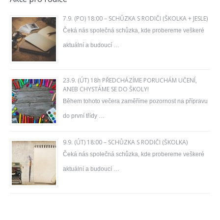
7.9. (PO) 18:00 – SCHŮZKA S RODIČI (ŠKOLKA + JESLE)
Čeká nás společná schůzka, kde probereme veškeré
aktuální a budoucí …
23.9. (ÚT) 18h PŘEDCHÁZÍME PORUCHÁM UČENÍ,
ANEB CHYSTÁME SE DO ŠKOLY!
Během tohoto večera zaměříme pozornost na přípravu
do první třídy …
9.9. (ÚT) 18:00 – SCHŮZKA S RODIČI (ŠKOLKA)
Čeká nás společná schůzka, kde probereme veškeré
aktuální a budoucí …