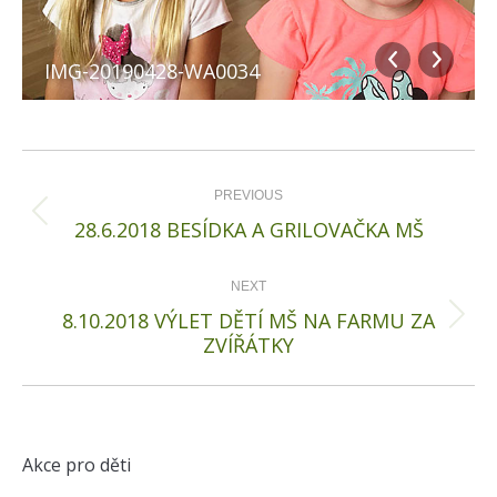
IMG-20190428-WA0034
Album
navigation
PREVIOUS
Previous
28.6.2018 BESÍDKA A GRILOVAČKA MŠ
album:
NEXT
8.10.2018 VÝLET DĚTÍ MŠ NA FARMU ZA
Next
ZVÍŘÁTKY
album:
Akce pro děti