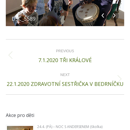
DSC_5589
Album
navigation
PREVIOUS
Previous
7.1.2020 TŘI KRÁLOVÉ
album:
NEXT
Next
22.1.2020 ZDRAVOTNÍ SESTŘIČKA V BEDRNÍČKU
album:
Akce pro děti
24.4. (PÁ) – NOC S ANDERSENEM (školka)