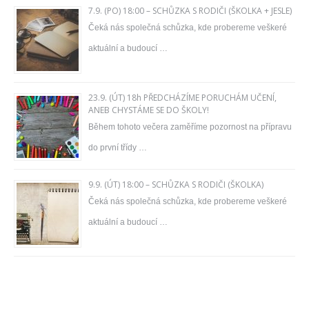
7.9. (PO) 18:00 – SCHŮZKA S RODIČI (ŠKOLKA + JESLE)
Čeká nás společná schůzka, kde probereme veškeré
aktuální a budoucí …
23.9. (ÚT) 18h PŘEDCHÁZÍME PORUCHÁM UČENÍ,
ANEB CHYSTÁME SE DO ŠKOLY!
Během tohoto večera zaměříme pozornost na přípravu
do první třídy …
9.9. (ÚT) 18:00 – SCHŮZKA S RODIČI (ŠKOLKA)
Čeká nás společná schůzka, kde probereme veškeré
aktuální a budoucí …