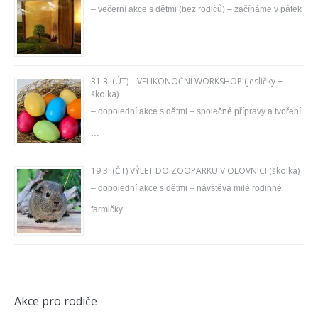
– večerní akce s dětmi (bez rodičů) – začínáme v pátek
…
31.3. (ÚT) – VELIKONOČNÍ WORKSHOP (jesličky +
školka)
– dopolední akce s dětmi – společné přípravy a tvoření
…
19.3. (ČT) VÝLET DO ZOOPARKU V OLOVNICI (školka)
– dopolední akce s dětmi – návštěva milé rodinné
farmičky …
Akce pro rodiče