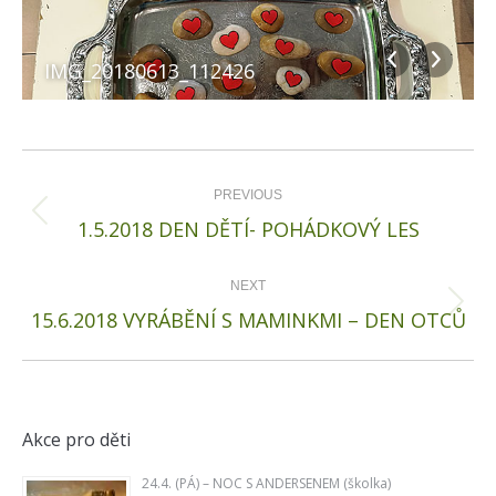
IMG_20180613_112426
Album
navigation
PREVIOUS
Previous
1.5.2018 DEN DĚTÍ- POHÁDKOVÝ LES
album:
NEXT
Next
15.6.2018 VYRÁBĚNÍ S MAMINKMI – DEN OTCŮ
album:
Akce pro děti
24.4. (PÁ) – NOC S ANDERSENEM (školka)