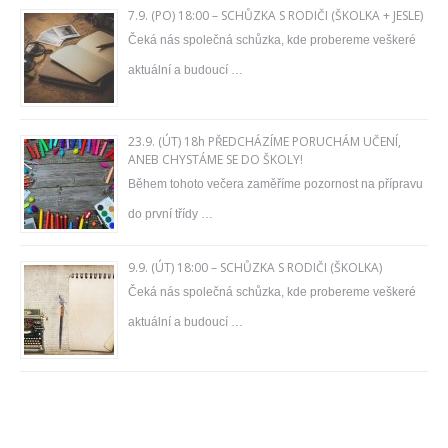
7.9. (PO) 18:00 – SCHŮZKA S RODIČI (ŠKOLKA + JESLE)
Čeká nás společná schůzka, kde probereme veškeré
aktuální a budoucí …
23.9. (ÚT) 18h PŘEDCHÁZÍME PORUCHÁM UČENÍ,
ANEB CHYSTÁME SE DO ŠKOLY!
Během tohoto večera zaměříme pozornost na přípravu
do první třídy …
9.9. (ÚT) 18:00 – SCHŮZKA S RODIČI (ŠKOLKA)
Čeká nás společná schůzka, kde probereme veškeré
aktuální a budoucí …