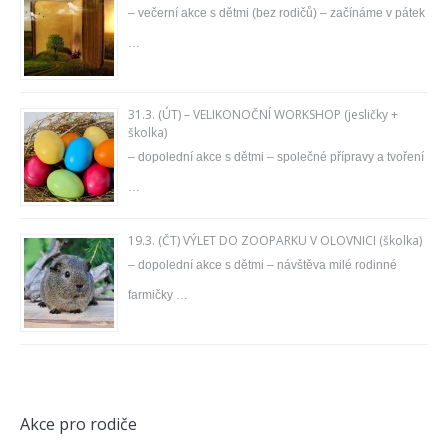
– večerní akce s dětmi (bez rodičů) – začínáme v pátek
…
31.3. (ÚT) – VELIKONOČNÍ WORKSHOP (jesličky +
školka)
– dopolední akce s dětmi – společné přípravy a tvoření
…
19.3. (ČT) VÝLET DO ZOOPARKU V OLOVNICI (školka)
– dopolední akce s dětmi – návštěva milé rodinné
farmičky …
Akce pro rodiče