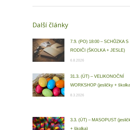
Další články
7.9. (PO) 18:00 – SCHŮZKA S
RODIČI (ŠKOLKA + JESLE)
6.8.2026
31.3. (ÚT) – VELIKONOČNÍ
WORKSHOP (jesličky + školka
8.3.2026
3.3. (ÚT) – MASOPUST (jeslič
+ školka)