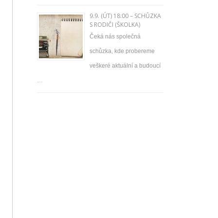
9.9. (ÚT) 18:00 – SCHŮZKA
S RODIČI (ŠKOLKA)
Čeká nás společná
schůzka, kde probereme
veškeré aktuální a budoucí
…