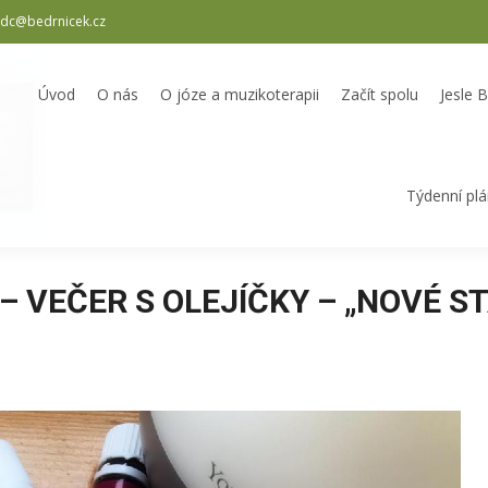
dc@bedrnicek.cz
oterapii
Začít spolu
Jesle Bedrníček
Školka Bedrníček
Odpole
Úvod
O nás
O józe a muzikoterapii
Začít spolu
Jesle 
Týdenní pl
 – VEČER S OLEJÍČKY – „NOVÉ ST