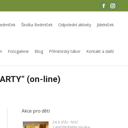
Facebook
Instagr
dní aktivity
Jídelníček
Týdenní plán
Fotogalerie
Blog
page
page
Příměstský tábor
Kontakt a další
opens
opens
Bedrníček
Školka Bedrníček
Odpolední aktivity
Jídelníček
in
in
new
new
window
window
án
Fotogalerie
Blog
Příměstský tábor
Kontakt a další
ARTY“ (on-line)
Akce pro děti
24.4. (PÁ) – NOC
S ANDERSENEM (školka)