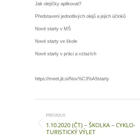
Jak olejíčky aplikovat?
Představení jednotlivých olejů a jejich účinků
Nové starty v MŠ
Nové starty ve škole
Nové starty v práci a vztazích
https://meet.jit.si/Nov%C3%A9starty
Post
navigation
PREVIOUS
1.10.2020 (ČT) – ŠKOLKA – CYKLO-
Previous
TURISTICKÝ VÝLET
post: