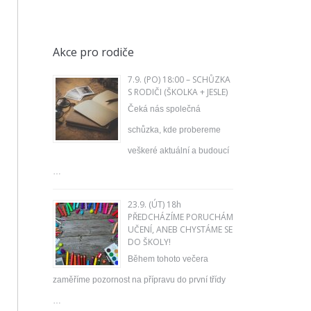
Akce pro rodiče
7.9. (PO) 18:00 – SCHŮZKA
S RODIČI (ŠKOLKA + JESLE)
Čeká nás společná
schůzka, kde probereme
veškeré aktuální a budoucí
…
23.9. (ÚT) 18h
PŘEDCHÁZÍME PORUCHÁM
UČENÍ, ANEB CHYSTÁME SE
DO ŠKOLY!
Během tohoto večera
zaměříme pozornost na přípravu do první třídy
…