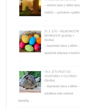
– večerní akce s dětmi (bez
rodičů) – začínáme v pátek
…
31.3. (ÚT) – VELIKONOČNÍ
WORKSHOP (jesličky +
školka)
– dopolední akce s dětmi –
společné přípravy a tvoření
…
19.3. (ČT) VÝLET DO
ZOOPARKU V OLOVNICI
(školka)
– dopolední akce s dětmi –
návštěva milé rodinné
farmičky …