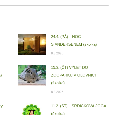
24.4. (PÁ) – NOC
S ANDERSENEM (školka)
8.3.2026
19.3. (ČT) VÝLET DO
)
ZOOPARKU V OLOVNICI
(školka)
8.3.2026
ky
11.2. (ST) – SRDÍČKOVÁ JÓGA
(školka)