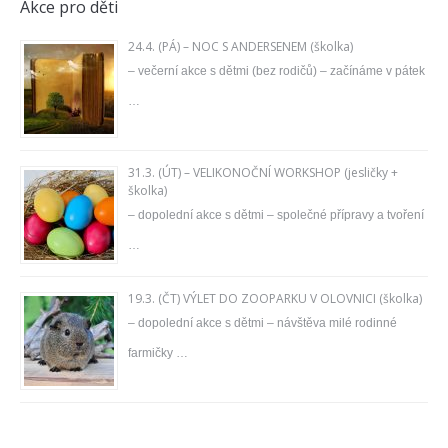
Akce pro děti
24.4. (PÁ) – NOC S ANDERSENEM (školka)
– večerní akce s dětmi (bez rodičů) – začínáme v pátek
…
31.3. (ÚT) – VELIKONOČNÍ WORKSHOP (jesličky +
školka)
– dopolední akce s dětmi – společné přípravy a tvoření
…
19.3. (ČT) VÝLET DO ZOOPARKU V OLOVNICI (školka)
– dopolední akce s dětmi – návštěva milé rodinné
farmičky …