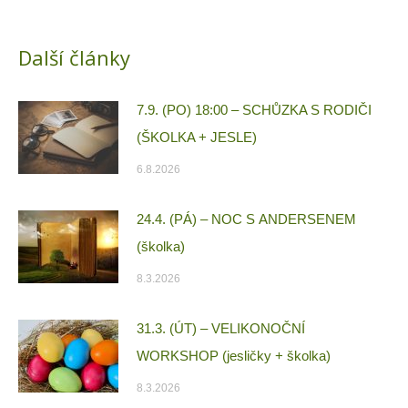
Další články
7.9. (PO) 18:00 – SCHŮZKA S RODIČI
(ŠKOLKA + JESLE)
6.8.2026
24.4. (PÁ) – NOC S ANDERSENEM
(školka)
8.3.2026
31.3. (ÚT) – VELIKONOČNÍ
WORKSHOP (jesličky + školka)
8.3.2026