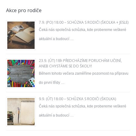
Akce pro rodiče
7.9. (PO) 18:00 – SCHŮZKA S RODIČI (ŠKOLKA + JESLE)
Čeká nás společná schůzka, kde probereme veškeré
aktuální a budoucí …
23.9. (ÚT) 18h PŘEDCHÁZÍME PORUCHÁM UČENÍ,
ANEB CHYSTÁME SE DO ŠKOLY!
Během tohoto večera zaměříme pozornost na přípravu
do první třídy …
9.9. (ÚT) 18:00 – SCHŮZKA S RODIČI (ŠKOLKA)
Čeká nás společná schůzka, kde probereme veškeré
aktuální a budoucí …