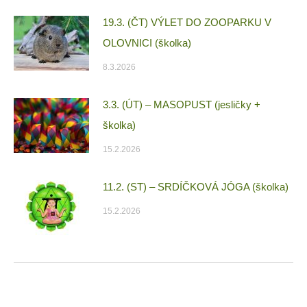
19.3. (ČT) VÝLET DO ZOOPARKU V
OLOVNICI (školka)
8.3.2026
3.3. (ÚT) – MASOPUST (jesličky +
školka)
15.2.2026
11.2. (ST) – SRDÍČKOVÁ JÓGA (školka)
15.2.2026