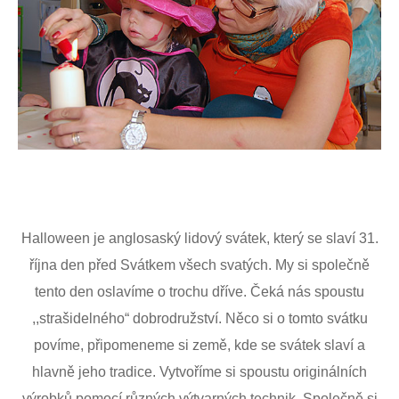
Halloween je anglosaský lidový svátek, který se slaví 31.
října den před Svátkem všech svatých. My si společně
tento den oslavíme o trochu dříve. Čeká nás spoustu
,,strašidelného“ dobrodružství. Něco si o tomto svátku
povíme, připomeneme si země, kde se svátek slaví a
hlavně jeho tradice. Vytvoříme si spoustu originálních
výrobků pomocí různých výtvarných technik. Společně si