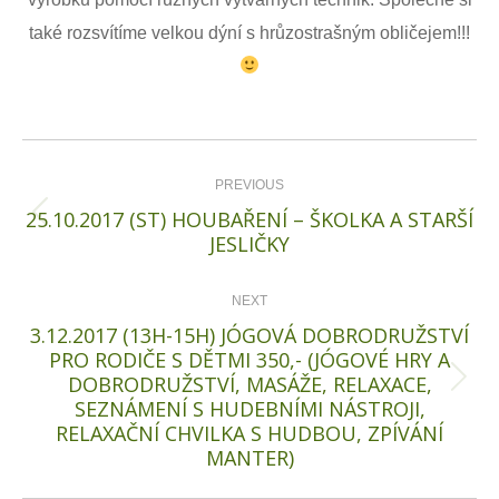
také rozsvítíme velkou dýní s hrůzostrašným obličejem!!!
Post
navigation
PREVIOUS
25.10.2017 (ST) HOUBAŘENÍ – ŠKOLKA A STARŠÍ
Previous
JESLIČKY
post:
NEXT
3.12.2017 (13H-15H) JÓGOVÁ DOBRODRUŽSTVÍ
PRO RODIČE S DĚTMI 350,- (JÓGOVÉ HRY A
DOBRODRUŽSTVÍ, MASÁŽE, RELAXACE,
Next
SEZNÁMENÍ S HUDEBNÍMI NÁSTROJI,
post:
RELAXAČNÍ CHVILKA S HUDBOU, ZPÍVÁNÍ
MANTER)