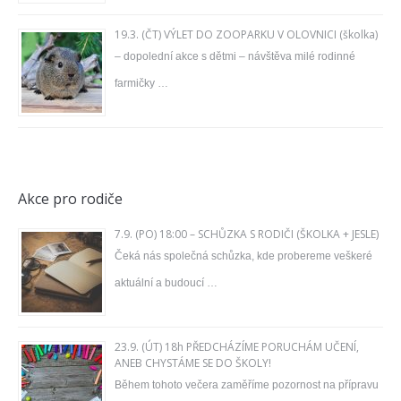
19.3. (ČT) VÝLET DO ZOOPARKU V OLOVNICI (školka)
– dopolední akce s dětmi – návštěva milé rodinné
farmičky …
Akce pro rodiče
7.9. (PO) 18:00 – SCHŮZKA S RODIČI (ŠKOLKA + JESLE)
Čeká nás společná schůzka, kde probereme veškeré
aktuální a budoucí …
23.9. (ÚT) 18h PŘEDCHÁZÍME PORUCHÁM UČENÍ,
ANEB CHYSTÁME SE DO ŠKOLY!
Během tohoto večera zaměříme pozornost na přípravu