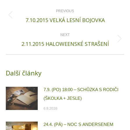
Post
navigation
PREVIOUS
Previous
7.10.2015 VELKÁ LESNÍ BOJOVKA
post:
NEXT
Next
2.11.2015 HALOWEENSKÉ STRAŠENÍ
post:
Další články
7.9. (PO) 18:00 – SCHŮZKA S RODIČI
(ŠKOLKA + JESLE)
6.8.2026
24.4. (PÁ) – NOC S ANDERSENEM