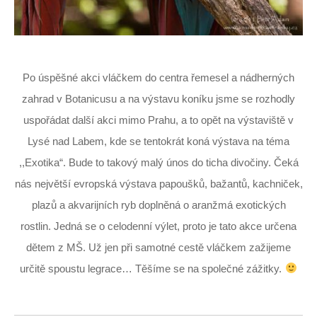
Po úspěšné akci vláčkem do centra řemesel a nádherných
zahrad v Botanicusu a na výstavu koníku jsme se rozhodly
uspořádat další akci mimo Prahu, a to opět na výstaviště v
Lysé nad Labem, kde se tentokrát koná výstava na téma
,,Exotika“. Bude to takový malý únos do ticha divočiny. Čeká
nás největší evropská výstava papoušků, bažantů, kachniček,
plazů a akvarijních ryb doplněná o aranžmá exotických
rostlin. Jedná se o celodenní výlet, proto je tato akce určena
dětem z MŠ. Už jen při samotné cestě vláčkem zažijeme
určitě spoustu legrace… Těšíme se na společné zážitky.