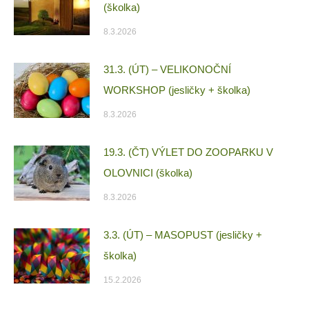
(školka)
8.3.2026
31.3. (ÚT) – VELIKONOČNÍ
WORKSHOP (jesličky + školka)
8.3.2026
19.3. (ČT) VÝLET DO ZOOPARKU V
OLOVNICI (školka)
8.3.2026
3.3. (ÚT) – MASOPUST (jesličky +
školka)
15.2.2026