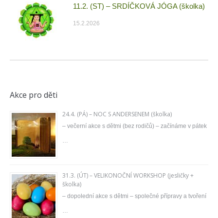
11.2. (ST) – SRDÍČKOVÁ JÓGA (školka)
15.2.2026
Akce pro děti
24.4. (PÁ) – NOC S ANDERSENEM (školka)
– večerní akce s dětmi (bez rodičů) – začínáme v pátek
…
31.3. (ÚT) – VELIKONOČNÍ WORKSHOP (jesličky +
školka)
– dopolední akce s dětmi – společné přípravy a tvoření
…