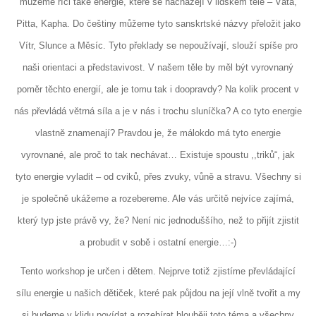
můžeme říci také energie, které se nacházejí v lidském těle – Váta,
Pitta, Kapha. Do češtiny můžeme tyto sanskrtské názvy přeložit jako
Vítr, Slunce a Měsíc. Tyto překlady se nepoužívají, slouží spíše pro
naši orientaci a představivost. V našem těle by měl být vyrovnaný
poměr těchto energií, ale je tomu tak i doopravdy? Na kolik procent v
nás převládá větrná síla a je v nás i trochu sluníčka? A co tyto energie
vlastně znamenají? Pravdou je, že málokdo má tyto energie
vyrovnané, ale proč to tak nechávat… Existuje spoustu ,,triků“, jak
tyto energie vyladit – od cviků, přes zvuky, vůně a stravu. Všechny si
je společně ukážeme a rozebereme. Ale vás určitě nejvíce zajímá,
který typ jste právě vy, že? Není nic jednoduššího, než to přijít zjistit
a probudit v sobě i ostatní energie…:-)
Tento workshop je určen i dětem. Nejprve totiž zjistíme převládající
sílu energie u našich dětiček, které pak půjdou na její vlně tvořit a my
si budeme v klidu povídat a rozebírat hlouběji toto téma a všechny