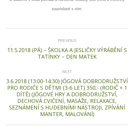
souvislosti s ním.
Post
navigation
PREVIOUS
11.5.2018 (PÁ) – ŠKOLKA A JESLIČKY VÝRÁBĚNÍ S
Previous
TATÍNKY – DEN MATEK
post:
NEXT
3.6.2018 (13:00-14:30) JÓGOVÁ DOBRODRUŽSTVÍ
PRO RODIČE S DĚTMI (3-6 LET) 350,- (RODIČ + 1
DÍTĚ) (JÓGOVÉ HRY A DOBRODRUŽSTVÍ,
Next
DECHOVÁ CVIČENÍ, MASÁŽE, RELAXACE,
post:
SEZNÁMENÍ S HUDEBNÍMI NÁSTROJI, ZPÍVÁNÍ
MANTER, MALOVÁNÍ)