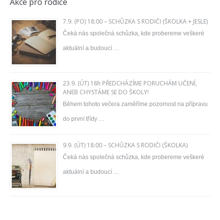
Akce pro rodiče
7.9. (PO) 18:00 – SCHŮZKA S RODIČI (ŠKOLKA + JESLE)
Čeká nás společná schůzka, kde probereme veškeré
aktuální a budoucí …
23.9. (ÚT) 18h PŘEDCHÁZÍME PORUCHÁM UČENÍ,
ANEB CHYSTÁME SE DO ŠKOLY!
Během tohoto večera zaměříme pozornost na přípravu
do první třídy …
9.9. (ÚT) 18:00 – SCHŮZKA S RODIČI (ŠKOLKA)
Čeká nás společná schůzka, kde probereme veškeré
aktuální a budoucí …