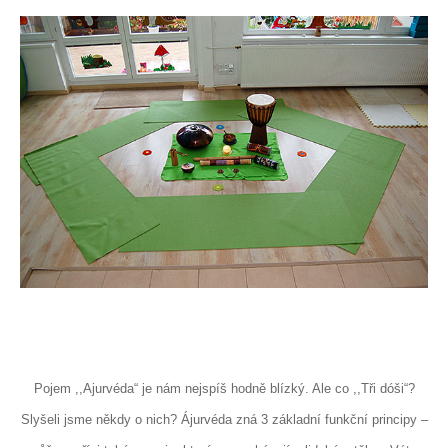
Pojem ,,Ajurvéda“ je nám nejspíš hodně blízký. Ale co ,,Tři dóši“?
Slyšeli jsme někdy o nich? Ájurvéda zná 3 základní funkční principy –