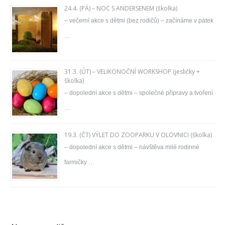
24.4. (PÁ) – NOC S ANDERSENEM (školka)
– večerní akce s dětmi (bez rodičů) – začínáme v pátek
…
31.3. (ÚT) – VELIKONOČNÍ WORKSHOP (jesličky +
školka)
– dopolední akce s dětmi – společné přípravy a tvoření
…
19.3. (ČT) VÝLET DO ZOOPARKU V OLOVNICI (školka)
– dopolední akce s dětmi – návštěva milé rodinné
farmičky …