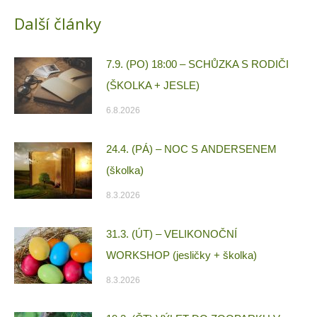
Další články
7.9. (PO) 18:00 – SCHŮZKA S RODIČI
(ŠKOLKA + JESLE)
6.8.2026
24.4. (PÁ) – NOC S ANDERSENEM
(školka)
8.3.2026
31.3. (ÚT) – VELIKONOČNÍ
WORKSHOP (jesličky + školka)
8.3.2026