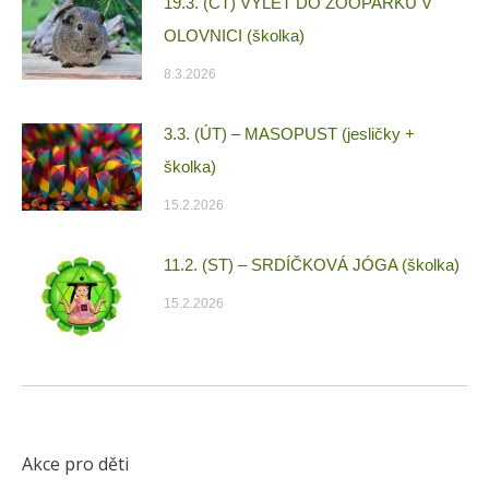
19.3. (ČT) VÝLET DO ZOOPARKU V
OLOVNICI (školka)
8.3.2026
3.3. (ÚT) – MASOPUST (jesličky +
školka)
15.2.2026
11.2. (ST) – SRDÍČKOVÁ JÓGA (školka)
15.2.2026
Akce pro děti