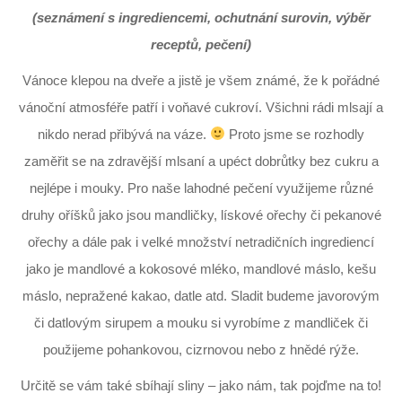
(seznámení s ingrediencemi, ochutnání surovin, výběr
receptů, pečení)
Vánoce klepou na dveře a jistě je všem známé, že k pořádné
vánoční atmosféře patří i voňavé cukroví. Všichni rádi mlsají a
nikdo nerad přibývá na váze.
Proto jsme se rozhodly
zaměřit se na zdravější mlsaní a upéct dobrůtky bez cukru a
nejlépe i mouky. Pro naše lahodné pečení využijeme různé
druhy oříšků jako jsou mandličky, lískové ořechy či pekanové
ořechy a dále pak i velké množství netradičních ingrediencí
jako je mandlové a kokosové mléko, mandlové máslo, kešu
máslo, nepražené kakao, datle atd. Sladit budeme javorovým
či datlovým sirupem a mouku si vyrobíme z mandliček či
použijeme pohankovou, cizrnovou nebo z hnědé rýže.
Určitě se vám také sbíhají sliny – jako nám, tak pojďme na to!