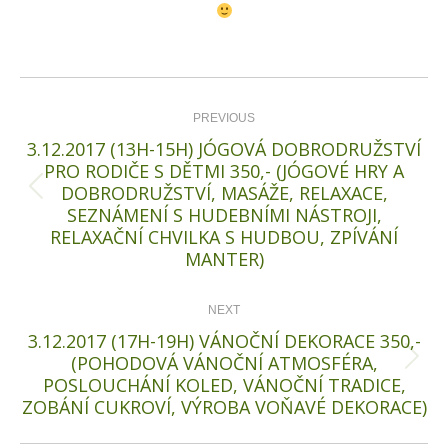
Post
navigation
PREVIOUS
3.12.2017 (13H-15H) JÓGOVÁ DOBRODRUŽSTVÍ
PRO RODIČE S DĚTMI 350,- (JÓGOVÉ HRY A
DOBRODRUŽSTVÍ, MASÁŽE, RELAXACE,
Previous
SEZNÁMENÍ S HUDEBNÍMI NÁSTROJI,
post:
RELAXAČNÍ CHVILKA S HUDBOU, ZPÍVÁNÍ
MANTER)
NEXT
3.12.2017 (17H-19H) VÁNOČNÍ DEKORACE 350,-
(POHODOVÁ VÁNOČNÍ ATMOSFÉRA,
Next
POSLOUCHÁNÍ KOLED, VÁNOČNÍ TRADICE,
post:
ZOBÁNÍ CUKROVÍ, VÝROBA VOŇAVÉ DEKORACE)