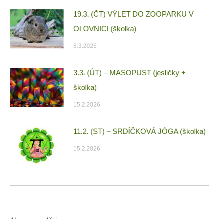
19.3. (ČT) VÝLET DO ZOOPARKU V
OLOVNICI (školka)
8.3.2026
3.3. (ÚT) – MASOPUST (jesličky +
školka)
15.2.2026
11.2. (ST) – SRDÍČKOVÁ JÓGA (školka)
15.2.2026