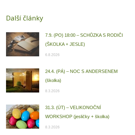
Další články
7.9. (PO) 18:00 – SCHŮZKA S RODIČI
(ŠKOLKA + JESLE)
6.8.2026
24.4. (PÁ) – NOC S ANDERSENEM
(školka)
8.3.2026
31.3. (ÚT) – VELIKONOČNÍ
WORKSHOP (jesličky + školka)
8.3.2026