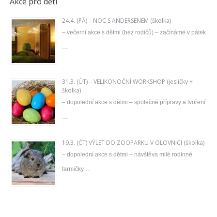
Akce pro děti
24.4. (PÁ) – NOC S ANDERSENEM (školka)
– večerní akce s dětmi (bez rodičů) – začínáme v pátek
…
31.3. (ÚT) – VELIKONOČNÍ WORKSHOP (jesličky +
školka)
– dopolední akce s dětmi – společné přípravy a tvoření
…
19.3. (ČT) VÝLET DO ZOOPARKU V OLOVNICI (školka)
– dopolední akce s dětmi – návštěva milé rodinné
farmičky …