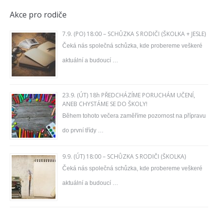
Akce pro rodiče
7.9. (PO) 18:00 – SCHŮZKA S RODIČI (ŠKOLKA + JESLE)
Čeká nás společná schůzka, kde probereme veškeré
aktuální a budoucí …
23.9. (ÚT) 18h PŘEDCHÁZÍME PORUCHÁM UČENÍ,
ANEB CHYSTÁME SE DO ŠKOLY!
Během tohoto večera zaměříme pozornost na přípravu
do první třídy …
9.9. (ÚT) 18:00 – SCHŮZKA S RODIČI (ŠKOLKA)
Čeká nás společná schůzka, kde probereme veškeré
aktuální a budoucí …