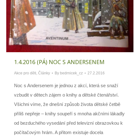
1.4.2016 (PÁ) NOC S ANDERSENEM
Akce pro děti
,
Články
By
bedrnicek_cz
27.2.2016
Noc s Andersenem je jednou z akcí, která se snaží
vzbudit v dětech zájem o knihy a dětské čtenářství.
Všichni víme, že dnešní způsob života dětské četbě
příliš nepřeje – knihy soupeří s mnoha akčními lákadly
od bezduchého vysedání před televizní obrazovkou k
počítačovým hrám. A přitom existuje docela