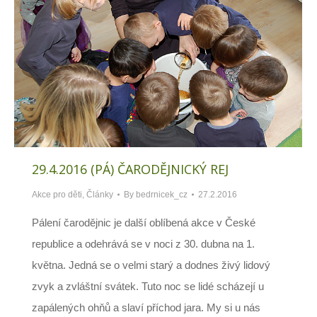
29.4.2016 (PÁ) ČARODĚJNICKÝ REJ
Akce pro děti
,
Články
By
bedrnicek_cz
27.2.2016
Pálení čarodějnic je další oblíbená akce v České
republice a odehrává se v noci z 30. dubna na 1.
května. Jedná se o velmi starý a dodnes živý lidový
zvyk a zvláštní svátek. Tuto noc se lidé scházejí u
zapálených ohňů a slaví příchod jara. My si u nás