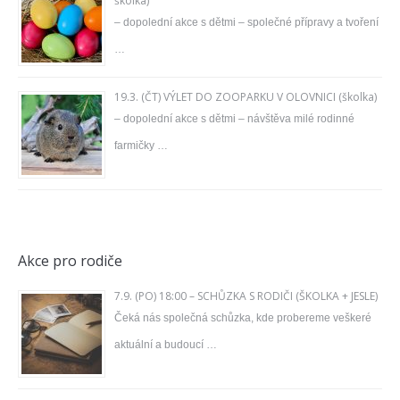
školka)
– dopolední akce s dětmi – společné přípravy a tvoření
…
19.3. (ČT) VÝLET DO ZOOPARKU V OLOVNICI (školka)
– dopolední akce s dětmi – návštěva milé rodinné
farmičky …
Akce pro rodiče
7.9. (PO) 18:00 – SCHŮZKA S RODIČI (ŠKOLKA + JESLE)
Čeká nás společná schůzka, kde probereme veškeré
aktuální a budoucí …