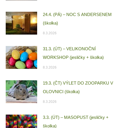
24.4. (PÁ) – NOC S ANDERSENEM
(školka)
8.3.2026
31.3. (ÚT) – VELIKONOČNÍ
WORKSHOP (jesličky + školka)
8.3.2026
19.3. (ČT) VÝLET DO ZOOPARKU V
OLOVNICI (školka)
8.3.2026
3.3. (ÚT) – MASOPUST (jesličky +
školka)