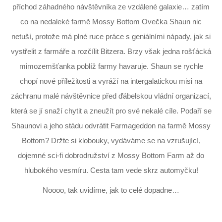
příchod záhadného návštěvníka ze vzdálené galaxie… zatím
co na nedaleké farmě Mossy Bottom Ovečka Shaun nic
netuší, protože má plné ruce práce s geniálními nápady, jak si
vystřelit z farmáře a rozčílit Bitzera. Brzy však jedna rošťácká
mimozemšťanka poblíž farmy havaruje. Shaun se rychle
chopí nové příležitosti a vyráží na intergalatickou misi na
záchranu malé návštěvnice před ďábelskou vládní organizací,
která se jí snaží chytit a zneužít pro své nekalé cíle. Podaří se
Shaunovi a jeho stádu odvrátit Farmageddon na farmě Mossy
Bottom? Držte si klobouky, vydáváme se na vzrušující,
dojemné sci-fi dobrodružství z Mossy Bottom Farm až do
hlubokého vesmíru. Cesta tam vede skrz automyčku!
Noooo, tak uvidíme, jak to celé dopadne…