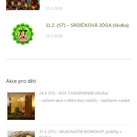
15.2.2026
11.2. (ST) – SRDÍČKOVÁ JÓGA (školka)
15.2.2026
Akce pro děti
24.4. (PÁ) – NOC S ANDERSENEM (školka)
– večerní akce s dětmi (bez rodičů) – začínáme v pátek
…
31.3. (ÚT) – VELIKONOČNÍ WORKSHOP (jesličky +