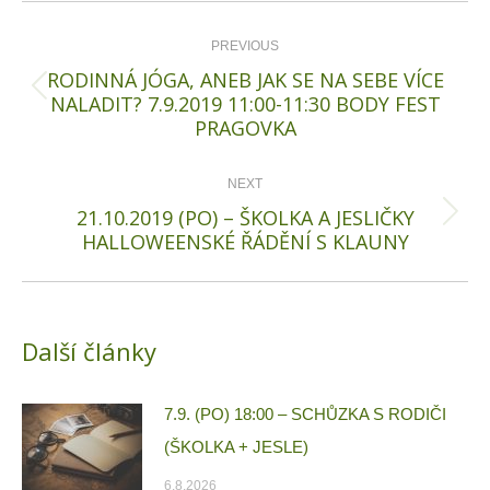
Post
navigation
PREVIOUS
RODINNÁ JÓGA, ANEB JAK SE NA SEBE VÍCE
Previous
NALADIT? 7.9.2019 11:00-11:30 BODY FEST
PRAGOVKA
post:
NEXT
21.10.2019 (PO) – ŠKOLKA A JESLIČKY
Next
HALLOWEENSKÉ ŘÁDĚNÍ S KLAUNY
post:
Další články
7.9. (PO) 18:00 – SCHŮZKA S RODIČI
(ŠKOLKA + JESLE)
6.8.2026