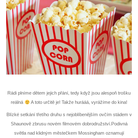
Rádi plníme dětem jejich přání, tedy když jsou alespoň trošku
reálná
A toto určitě je! Takže hurááá, vyrážíme do kina!
Blízké setkání třetího druhu s nejoblíbenějším ovčím stádem v
Shaunově zbrusu novém filmovém dobrodružství.Podivná
světla nad klidným městečkem Mossingham oznamují