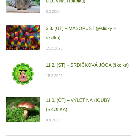
OLOVNICI (školka)
8.3.2026
3.3. (ÚT) – MASOPUST (jesličky +
školka)
15.2.2026
11.2. (ST) – SRDÍČKOVÁ JÓGA (školka)
15.2.2026
11.9. (ČT) – VÝLET NA HOUBY
(ŠKOLKA)
8.9.2025