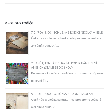
Akce pro rodiče
7.9. (PO) 18:00 – SCHŮZKA S RODIČI (ŠKOLKA + JESLE)
Čeká nás společná schůzka, kde probereme veškeré
aktuální a budoucí …
23.9. (ÚT) 18h PŘEDCHÁZÍME PORUCHÁM UČENÍ,
ANEB CHYSTÁME SE DO ŠKOLY!
Během tohoto večera zaměříme pozornost na přípravu
do první třídy …
9.9. (ÚT) 18:00 – SCHŮZKA S RODIČI (ŠKOLKA)
Čeká nás společná schůzka, kde probereme veškeré
aktuální a budoucí …