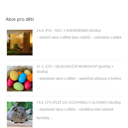
Akce pro děti
24.4. (PÁ) – NOC S ANDERSENEM (školka)
– večerní akce s dětmi (bez rodičů) – začínáme v pátek
…
31.3. (ÚT) – VELIKONOČNÍ WORKSHOP (jesličky +
školka)
– dopolední akce s dětmi – společné přípravy a tvoření
…
19.3. (ČT) VÝLET DO ZOOPARKU V OLOVNICI (školka)
– dopolední akce s dětmi – návštěva milé rodinné
farmičky …