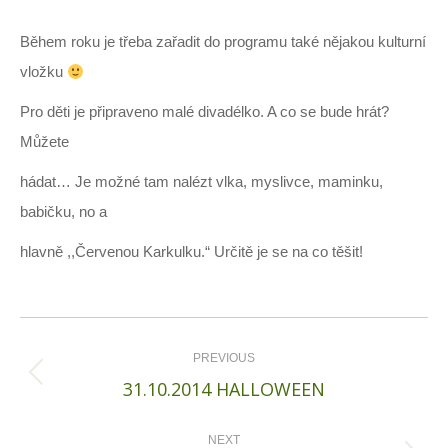
Během roku je třeba zařadit do programu také nějakou kulturní
vložku
Pro děti je připraveno malé divadélko. A co se bude hrát?
Můžete
hádat… Je možné tam nalézt vlka, myslivce, maminku,
babičku, no a
hlavně ,,Červenou Karkulku.“ Určitě je se na co těšit!
Post
navigation
PREVIOUS
Previous
31.10.2014 HALLOWEEN
post:
NEXT