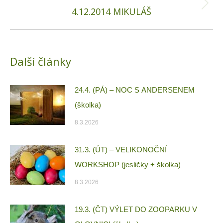
Next
4.12.2014 MIKULÁŠ
post:
Další články
24.4. (PÁ) – NOC S ANDERSENEM
(školka)
8.3.2026
31.3. (ÚT) – VELIKONOČNÍ
WORKSHOP (jesličky + školka)
8.3.2026
19.3. (ČT) VÝLET DO ZOOPARKU V