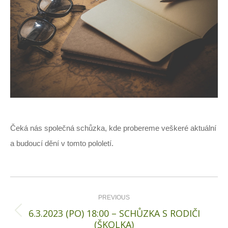
Čeká nás společná schůzka, kde probereme veškeré aktuální
a budoucí dění v tomto pololetí.
Post
navigation
PREVIOUS
6.3.2023 (PO) 18:00 – SCHŮZKA S RODIČI
Previous
(ŠKOLKA)