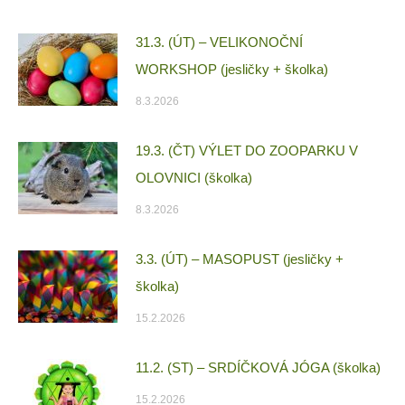
31.3. (ÚT) – VELIKONOČNÍ
WORKSHOP (jesličky + školka)
8.3.2026
19.3. (ČT) VÝLET DO ZOOPARKU V
OLOVNICI (školka)
8.3.2026
3.3. (ÚT) – MASOPUST (jesličky +
školka)
15.2.2026
11.2. (ST) – SRDÍČKOVÁ JÓGA (školka)
15.2.2026