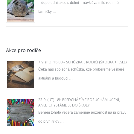
– dopolední akce s dětmi – návštěva milé rodinné
farmičky …
Akce pro rodiče
7.9. (PO) 18:00 – SCHŮZKA S RODIČI (ŠKOLKA + JESLE)
Čeká nás společná schůzka, kde probereme veškeré
aktuální a budoucí …
23.9. (ÚT) 18h PŘEDCHÁZÍME PORUCHÁM UČENÍ,
ANEB CHYSTÁME SE DO ŠKOLY!
Během tohoto večera zaměříme pozornost na přípravu
do první třídy …