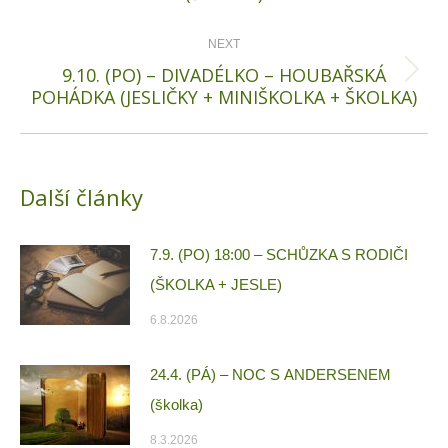
post:
NEXT
9.10. (PO) – DIVADÉLKO – HOUBAŘSKÁ
Next
POHÁDKA (JESLIČKY + MINIŠKOLKA + ŠKOLKA)
post:
Další články
7.9. (PO) 18:00 – SCHŮZKA S RODIČI
(ŠKOLKA + JESLE)
6.8.2026
24.4. (PÁ) – NOC S ANDERSENEM
(školka)
8.3.2026