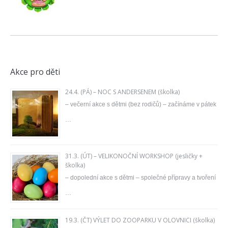
Akce pro děti
24.4. (PÁ) – NOC S ANDERSENEM (školka)
– večerní akce s dětmi (bez rodičů) – začínáme v pátek
…
31.3. (ÚT) – VELIKONOČNÍ WORKSHOP (jesličky +
školka)
– dopolední akce s dětmi – společné přípravy a tvoření
…
19.3. (ČT) VÝLET DO ZOOPARKU V OLOVNICI (školka)