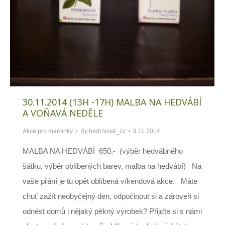
30.11.2014 (13H -17H) MALBA NA HEDVÁBÍ
A VOŇAVÁ NEDĚLE
Akce pro maminky
By
bedrnicek_cz
9.11.2014
MALBA NA HEDVÁBÍ 650,- (výběr hedvábného
šátku, výběr oblíbených barev, malba na hedvábí) Na
vaše přání je tu opět oblíbená víkendová akce. Máte
chuť zažít neobyčejný den, odpočinout si a zároveň si
odnést domů i nějaký pěkný výrobek? Přijďte si s námi