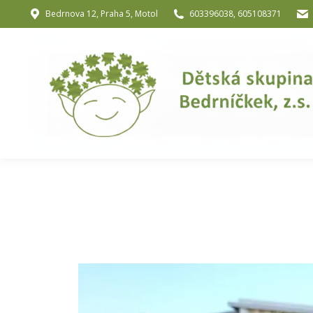
Bedrnova 12, Praha 5, Motol
603396038, 605108371
Úvod
O nás
O józe a muzik