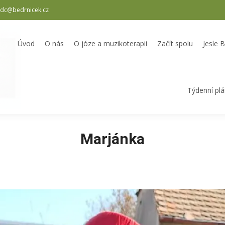
dc@bedrnicek.cz
oterapii
Začít spolu
Jesle Bedrníček
Školka Bedrníček
Odpole
Úvod
O nás
O józe a muzikoterapii
Začít spolu
Jesle 
Týdenní pl
Marjánka