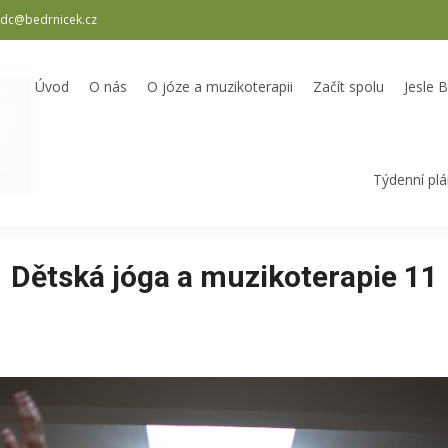
dc@bedrnicek.cz
oterapii
Začít spolu
Jesle Bedrníček
Školka Bedrníček
Odpole
Úvod
O nás
O józe a muzikoterapii
Začít spolu
Jesle 
Týdenní pl
Dětská jóga a muzikoterapie 11