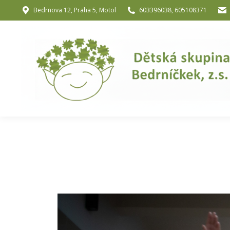
Bedrnova 12, Praha 5, Motol
603396038, 605108371
Úvod
O nás
O józe a muzik