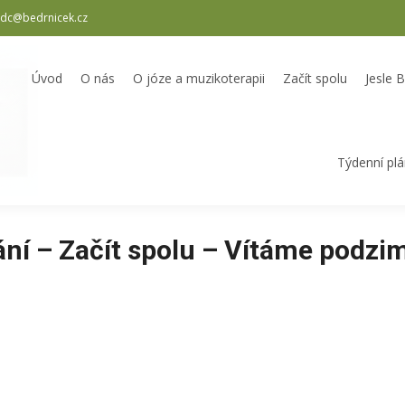
dc@bedrnicek.cz
oterapii
Začít spolu
Jesle Bedrníček
Školka Bedrníček
Odpole
Úvod
O nás
O józe a muzikoterapii
Začít spolu
Jesle 
Týdenní pl
ní – Začít spolu – Vítáme podzi