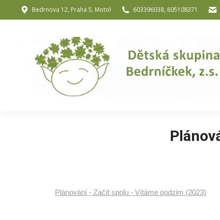
Bedrnova 12, Praha 5, Motol
603396038, 605108371
Úvod
O nás
O józe a muzik
Plánová
Plánování - Začít spolu - Vítáme podzim (2023)