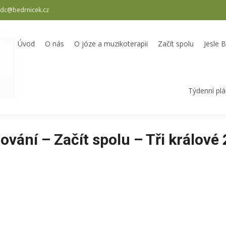
dc@bedrnicek.cz
oterapii
Začít spolu
Jesle Bedrníček
Školka Bedrníček
Odpole
Úvod
O nás
O józe a muzikoterapii
Začít spolu
Jesle 
Týdenní pl
ování – Začít spolu – Tři králové