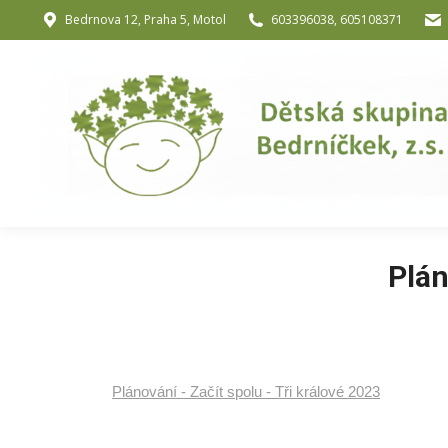
Bedrnova 12, Praha 5, Motol
603396038, 605108371
Úvod
O nás
O józe a muzik
Plán
Plánování - Začít spolu - Tři králové 2023