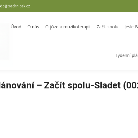
dc@bedrnicek.cz
oterapii
Začít spolu
Jesle Bedrníček
Školka Bedrníček
Odpole
Úvod
O nás
O józe a muzikoterapii
Začít spolu
Jesle 
Týdenní pl
lánování – Začít spolu-Sladet (00