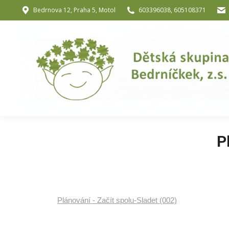
Bedrnova 12, Praha 5, Motol
603396038, 605108371
Úvod
O nás
O józe a muzik
P
Plánování - Začít spolu-Sladet (002)