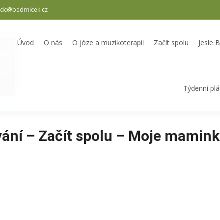
dc@bedrnicek.cz
oterapii
Začít spolu
Jesle Bedrníček
Školka Bedrníček
Odpole
Úvod
O nás
O józe a muzikoterapii
Začít spolu
Jesle 
Týdenní pl
ání – Začít spolu – Moje mamin