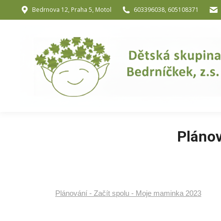
Bedrnova 12, Praha 5, Motol
603396038, 605108371
Úvod
O nás
O józe a muzik
Plánov
Plánování - Začít spolu - Moje maminka 2023