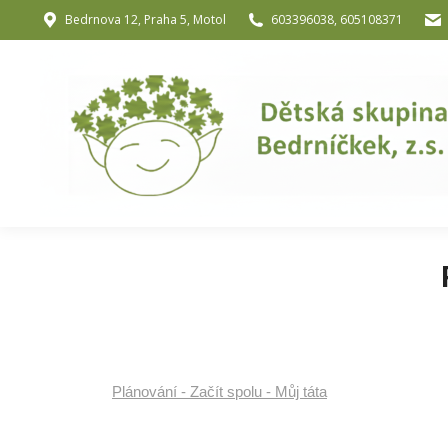
Bedrnova 12, Praha 5, Motol
603396038, 605108371
Úvod
O nás
O józe a muzik
Plánování - Začít spolu - Můj táta