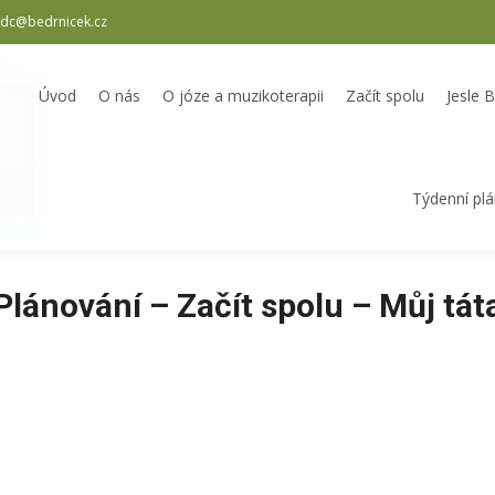
dc@bedrnicek.cz
oterapii
Začít spolu
Jesle Bedrníček
Školka Bedrníček
Odpole
Úvod
O nás
O józe a muzikoterapii
Začít spolu
Jesle 
Týdenní pl
Plánování – Začít spolu – Můj tát