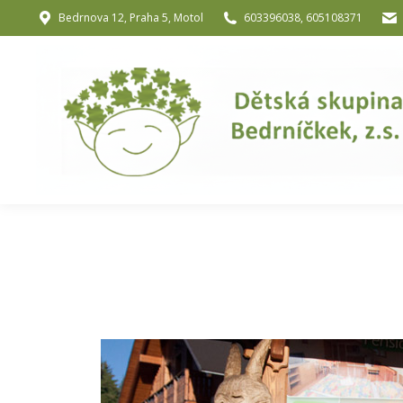
Bedrnova 12, Praha 5, Motol
603396038, 605108371
Úvod
O nás
O józe a muzik