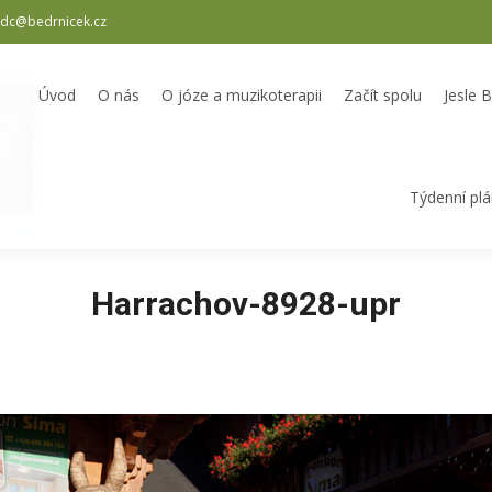
dc@bedrnicek.cz
oterapii
Začít spolu
Jesle Bedrníček
Školka Bedrníček
Odpole
Úvod
O nás
O józe a muzikoterapii
Začít spolu
Jesle 
Týdenní pl
Harrachov-8928-upr