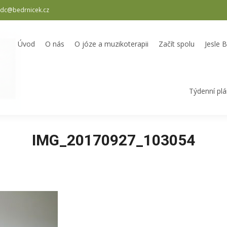
dc@bedrnicek.cz
oterapii
Začít spolu
Jesle Bedrníček
Školka Bedrníček
Odpole
Úvod
O nás
O józe a muzikoterapii
Začít spolu
Jesle 
Týdenní pl
IMG_20170927_103054