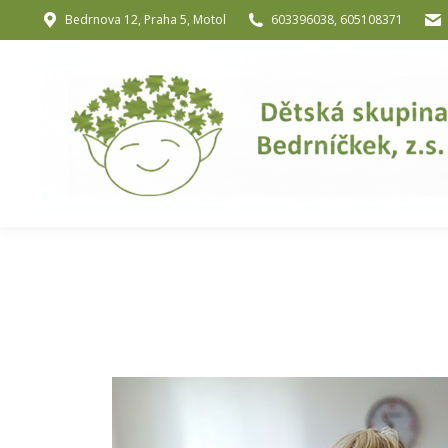
Bedrnova 12, Praha 5, Motol
603396038, 605108371
Úvod
O nás
O józe a muzik