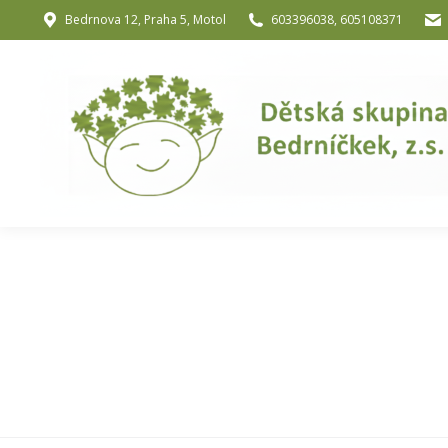
Bedrnova 12, Praha 5, Motol
603396038, 605108371
Úvod
O nás
O józe a muzik