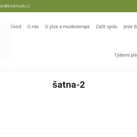
dc@bedrnicek.cz
oterapii
Začít spolu
Jesle Bedrníček
Školka Bedrníček
Odpole
Úvod
O nás
O józe a muzikoterapii
Začít spolu
Jesle 
Týdenní pl
šatna-2