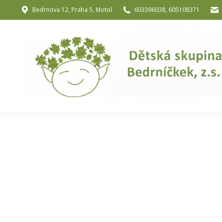
Bedrnova 12, Praha 5, Motol
603396038, 605108371
Úvod
O nás
O józe a muzik