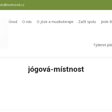
dc@bedrnicek.cz
oterapii
Začít spolu
Jesle Bedrníček
Školka Bedrníček
Odpole
Úvod
O nás
O józe a muzikoterapii
Začít spolu
Jesle 
Týdenní pl
jógová-místnost