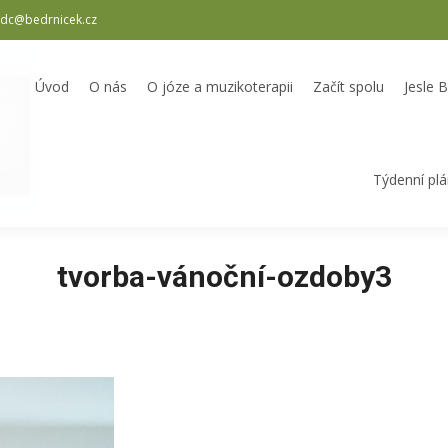
dc@bedrnicek.cz
oterapii
Začít spolu
Jesle Bedrníček
Školka Bedrníček
Odpole
Úvod
O nás
O józe a muzikoterapii
Začít spolu
Jesle 
Týdenní pl
tvorba-vánoční-ozdoby3