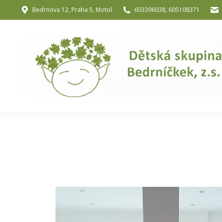
Bedrnova 12, Praha 5, Motol
603396038, 605108371
Úvod
O nás
O józe a muzik