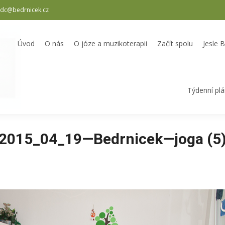
dc@bedrnicek.cz
oterapii
Začít spolu
Jesle Bedrníček
Školka Bedrníček
Odpole
Úvod
O nás
O józe a muzikoterapii
Začít spolu
Jesle 
Týdenní pl
2015_04_19—Bedrnicek—joga (5