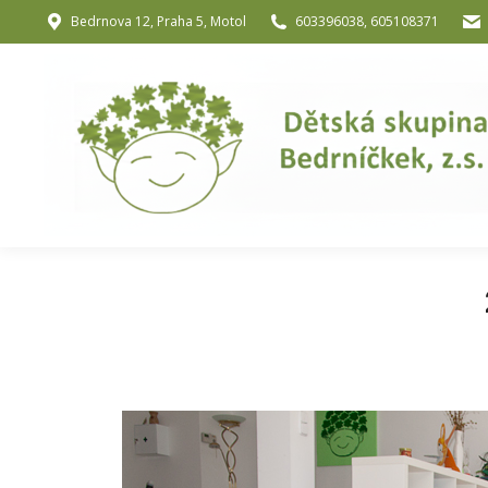
Bedrnova 12, Praha 5, Motol
603396038, 605108371
Úvod
O nás
O józe a muzik