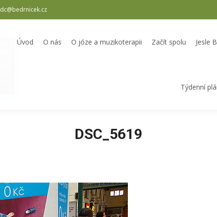
dc@bedrnicek.cz
oterapii
Začít spolu
Jesle Bedrníček
Školka Bedrníček
Odpole
Úvod
O nás
O józe a muzikoterapii
Začít spolu
Jesle 
Týdenní pl
DSC_5619