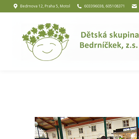
Bedrnova 12, Praha 5, Motol
603396038, 605108371
Úvod
O nás
O józe a muzik