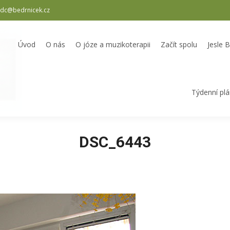
dc@bedrnicek.cz
oterapii
Začít spolu
Jesle Bedrníček
Školka Bedrníček
Odpole
Úvod
O nás
O józe a muzikoterapii
Začít spolu
Jesle 
Týdenní pl
DSC_6443