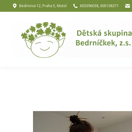
Bedrnova 12, Praha 5, Motol
603396038, 605108371
Úvod
O nás
O józe a muzik