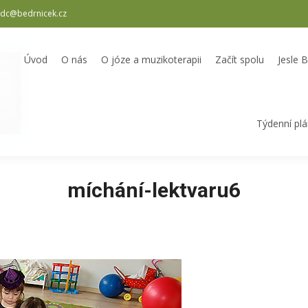
dc@bedrnicek.cz
oterapii
Začít spolu
Jesle Bedrníček
Školka Bedrníček
Odpole
Úvod
O nás
O józe a muzikoterapii
Začít spolu
Jesle 
Týdenní pl
míchání-lektvaru6