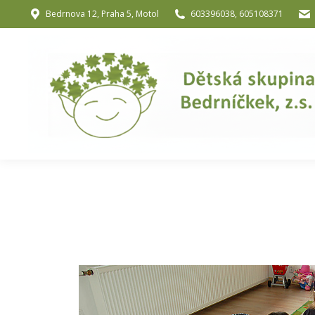
Bedrnova 12, Praha 5, Motol
603396038, 605108371
Úvod
O nás
O józe a muzik