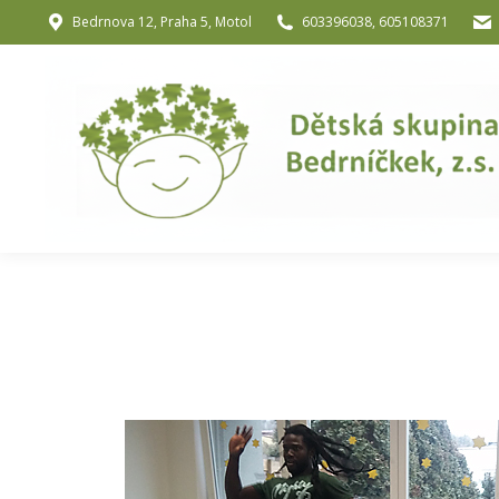
Bedrnova 12, Praha 5, Motol
603396038, 605108371
Úvod
O nás
O józe a muzik