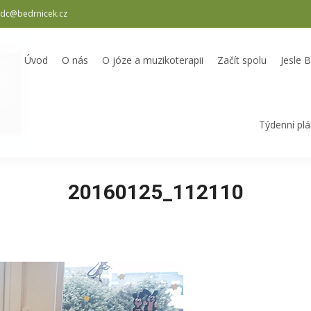
dc@bedrnicek.cz
oterapii
Začít spolu
Jesle Bedrníček
Školka Bedrníček
Odpole
Úvod
O nás
O józe a muzikoterapii
Začít spolu
Jesle 
Týdenní pl
20160125_112110