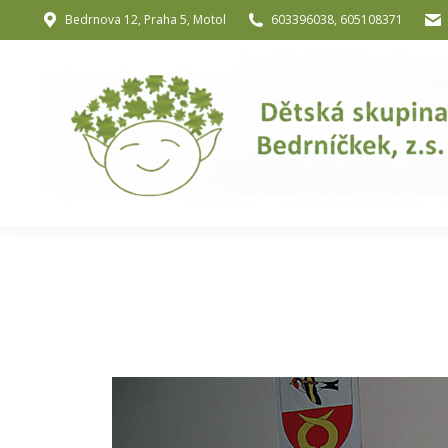
Bedrnova 12, Praha 5, Motol
603396038, 605108371
Úvod
O nás
O józe a muzik