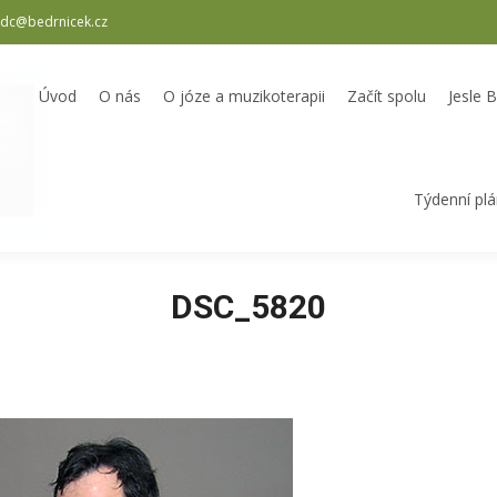
dc@bedrnicek.cz
oterapii
Začít spolu
Jesle Bedrníček
Školka Bedrníček
Odpole
Úvod
O nás
O józe a muzikoterapii
Začít spolu
Jesle 
Týdenní pl
DSC_5820